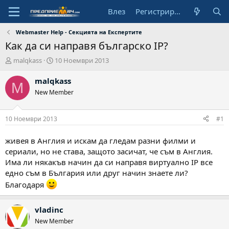
Влез
Регистрирай се
Webmaster Help - Секцията на Експертите
Как да си направя българско IP?
А
Н
malqkass
10 Ноември 2013
в
а
т
ч
malqkass
M
о
а
New Member
р
л
н
а
10 Ноември 2013
#1
д
а
живея в Англия и искам да гледам разни филми и
т
сериали, но не става, защото засичат, че съм в Англия.
а
Има ли някакъв начин да си направя виртуално IP все
едно съм в България или друг начин знаете ли?
Благодаря
vladinc
New Member