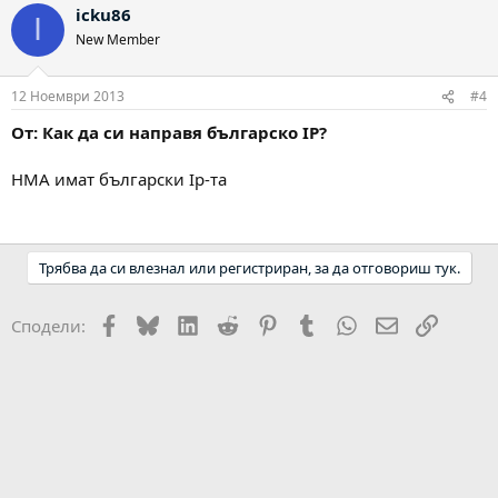
icku86
I
New Member
12 Ноември 2013
#4
От: Как да си направя българско IP?
HMA имат български Ip-та
Трябва да си влезнал или регистриран, за да отговориш тук.
Facebook
Bluesky
LinkedIn
Reddit
Pinterest
Tumblr
WhatsApp
Email
Link
Сподели: