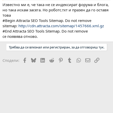
Известно ми е, че така не се индексират форума и блога,
но така искам засега. Но роботс.тхт и празен да го оставя
това
#Begin Attracta SEO Tools Sitemap. Do not remove
sitemap:
http://cdn.attracta.com/sitemap/1457666.xml.gz
#End Attracta SEO Tools Sitemap. Do not remove
се появява отново.
Трябва да си влезнал или регистриран, за да отговориш тук.
Facebook
Bluesky
LinkedIn
Reddit
Pinterest
Tumblr
WhatsApp
Email
Link
Сподели: