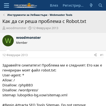
Влез
Регистрирай се
Инструменти за Уебмастъри - Webmaster Tools
Как да си реша проблема с Robot.txt
А
Н
woodmonster
12 Февруари 2013
в
а
т
ч
woodmonster
W
о
а
Member
р
л
н
а
12 Февруари 2013
#1
д
а
Здравейте симпатяги! Проблема ми е следният: Ето как е
т
генериран моят файл robot.txt:
а
User-agent: *
Allow: /
Disallow: /phpBB3
Disallow: /wordpress/
sitemap: lubopitko-bg.ком/sitemap.xml
#Begin Attracta SEO Tools Sitemap. Do not remove