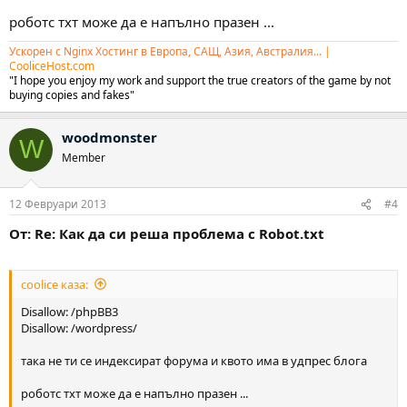
роботс тхт може да е напълно празен ...
Ускорен с Nginx Хостинг в Европа, САЩ, Азия, Австралия...
|
CooliceHost.com
"I hope you enjoy my work and support the true creators of the game by not
buying copies and fakes"
woodmonster
W
Member
12 Февруари 2013
#4
От: Re: Как да си реша проблема с Robot.txt
coolice каза:
Disallow: /phpBB3
Disallow: /wordpress/
така не ти се индексират форума и квото има в удпрес блога
роботс тхт може да е напълно празен ...