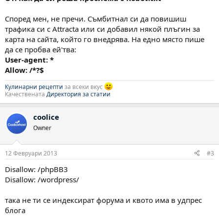
Според мен, не пречи. Съмбитнал си да повишиш
трафика си с Attracta или си добавил някой плъгин за
карта на сайта, който го внедрява. На едно място пише
да се пробва ей'тва:
User-agent: *
Allow: /*?$
Кулинарни рецепти
за всеки вкус
Качествената
Директория за статии
coolice
Owner
12 Февруари 2013
#3
Disallow: /phpBB3
Disallow: /wordpress/
така не ти се индексират форума и квото има в удпрес
блога