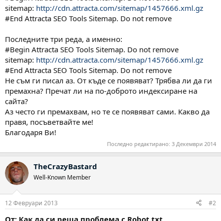
sitemap:
http://cdn.attracta.com/sitemap/1457666.xml.gz
#End Attracta SEO Tools Sitemap. Do not remove
Последните три реда, а именно:
#Begin Attracta SEO Tools Sitemap. Do not remove
sitemap:
http://cdn.attracta.com/sitemap/1457666.xml.gz
#End Attracta SEO Tools Sitemap. Do not remove
Не съм ги писал аз. От къде се появяват? Трябва ли да ги
премахна? Пречат ли на по-доброто индексиране на
сайта?
Аз често ги премахвам, но те се появяват сами. Какво да
правя, посъветвайте ме!
Благодаря Ви!
Последно редактирано:
3 Декември 2014
TheCrazyBastard
Well-Known Member
12 Февруари 2013
#2
От: Как да си реша проблема с Robot.txt