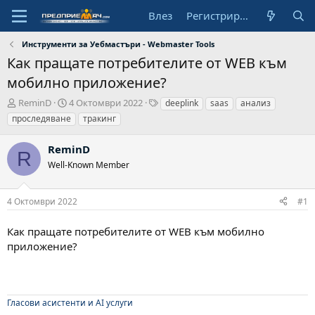
Влез
Регистрирай се
Инструменти за Уебмастъри - Webmaster Tools
Как пращате потребителите от WEB към
мобилно приложение?
А
Н
Т
ReminD
4 Октомври 2022
deeplink
saas
анализ
в
а
а
проследяване
тракинг
т
ч
г
о
а
о
ReminD
р
л
в
R
Well-Known Member
н
е
а
д
4 Октомври 2022
#1
а
т
а
Как пращате потребителите от WEB към мобилно
приложение?
Гласови асистенти и AI услуги