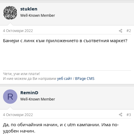
stuklen
Well-Known Member
4 Октомври 2022
#2
Банери с линк към приложението в съответния маркет?
Чети, учи или плати!
И ние можем да Ви направим
уеб сайт
/
BPage CMS
ReminD
R
Well-Known Member
4 Октомври 2022
#3
Да, по обичайния начин, и с utm кампании. Има по-
удобен начин.