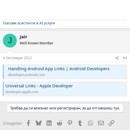
Гласови асистенти и AI услуги
jair
J
Well-Known Member
4 Октомври 2022
#4
Handling Android App Links | Android Developers
developer.android.com
Universal Links - Apple Developer
developer.apple.com
Трябва да си влезнал или регистриран, за да отговориш тук.
Facebook
Bluesky
LinkedIn
Reddit
Pinterest
Tumblr
WhatsApp
Email
Link
Сподели: