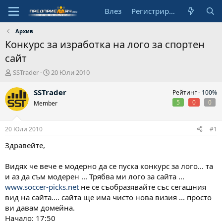
Влез
Регистрирай се
Архив
Конкурс за изработка на лого за спортен
сайт
А
Н
SSTrader
20 Юли 2010
в
а
т
ч
SSTrader
Рейтинг -
100%
о
а
5
0
0
Member
р
л
н
а
20 Юли 2010
#1
д
а
Здравейте,
т
а
Видях че вече е модерно да се пуска конкурс за лого... та
и аз да съм модерен ... Трябва ми лого за сайта ...
www.soccer-picks.net
не се съобразявайте със сегашния
вид на сайта.... сайта ще има чисто нова визия ... просто
ви давам домейна.
Начало: 17:50