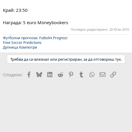
Край: 23:50
Награда: 5 euro Moneybookers
Последно редактирано:
20 Юли 2010
Футболни прогнози.
Futbolni Prognozi
Free Soccer Predictions
Дупница Компютри
Трябва да си влезнал или регистриран, за да отговориш тук.
Facebook
Bluesky
LinkedIn
Reddit
Pinterest
Tumblr
WhatsApp
Email
Link
Сподели: