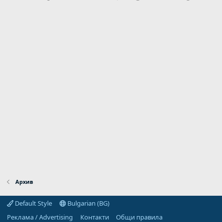
Архив
Default Style
Bulgarian (BG)
Реклама / Advertising
Контакти
Общи правила