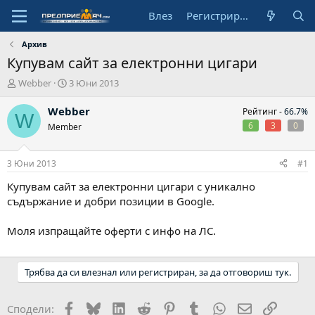
Влез
Регистрирай се
Архив
Купувам сайт за електронни цигари
А
Н
Webber
3 Юни 2013
в
а
т
ч
Webber
Рейтинг -
66.7%
W
о
а
6
3
0
Member
р
л
н
а
3 Юни 2013
#1
д
а
Купувам сайт за електронни цигари с уникално
т
съдържание и добри позиции в Google.
а
Моля изпращайте оферти с инфо на ЛС.
Трябва да си влезнал или регистриран, за да отговориш тук.
Facebook
Bluesky
LinkedIn
Reddit
Pinterest
Tumblr
WhatsApp
Email
Link
Сподели: