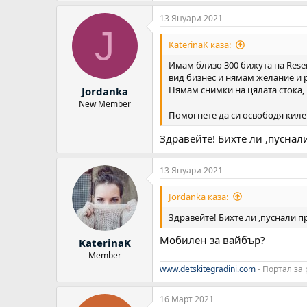
13 Януари 2021
J
KaterinaK каза:
Имам близо 300 бижута на Reser
вид бизнес и нямам желание и ре
Нямам снимки на цялата стока, 
Jordanka
New Member
Помогнете да си освободя киле
Здравейте! Бихте ли ,пуснал
13 Януари 2021
Jordanka каза:
Здравейте! Бихте ли ,пуснали 
Мобилен за вайбър?
KaterinaK
Member
www.detskitegradini.com
- Портал за
16 Март 2021