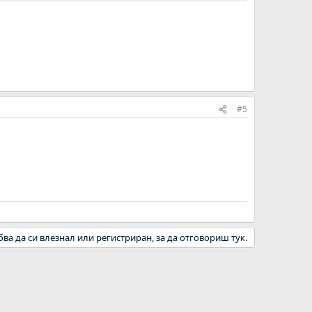
#5
бва да си влезнал или регистриран, за да отговориш тук.