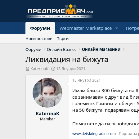
Форуми
Webmaster Marketplace
Потр
Нови постове
Търси
Форуми
Онлайн Бизнес
Онлайн Магазини
Ликвидация на бижута
А
Н
KaterinaK
13 Януари 2021
в
а
т
ч
13 Януари 2021
о
а
Имам близо 300 бижута на Re
р
л
н
се занимавам с друг вид бизн
а
големите. Гривни и обеци - 
д
на 50 бижута, подарявам още
KaterinaK
а
т
Member
Помогнете да си освободя ки
а
www.detskitegradini.com
- Портал за