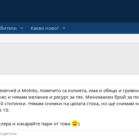
ебители
Какво ново?
served и Mohito, повечето са колиета, има и обеци и гривн
ес и нямам желание и ресурс за тях. Минимален брой за поръ
50 стотинки. Нямам снимки на цялата стока, но ще снимам ко
 10.
лера и изкарайте пари от това
)
 родители