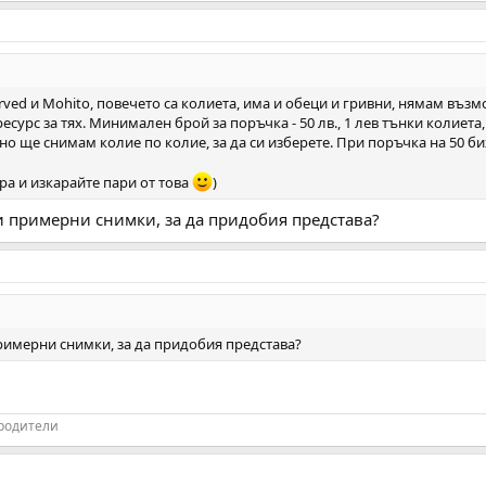
ved и Mohito, повечето са колиета, има и обеци и гривни, нямам възмо
сурс за тях. Минимален брой за поръчка - 50 лв., 1 лев тънки колиета, 2
но ще снимам колие по колие, за да си изберете. При поръчка на 50 б
ра и изкарайте пари от това
)
и примерни снимки, за да придобия представа?
примерни снимки, за да придобия представа?
 родители