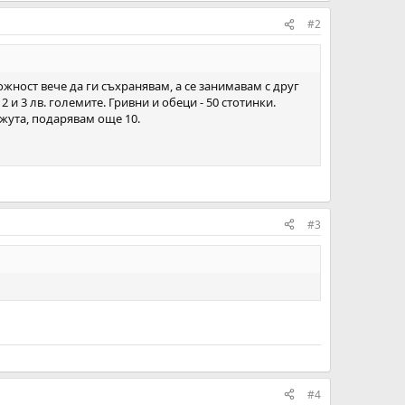
#2
жност вече да ги съхранявам, а се занимавам с друг
 и 3 лв. големите. Гривни и обеци - 50 стотинки.
ижута, подарявам още 10.
#3
#4