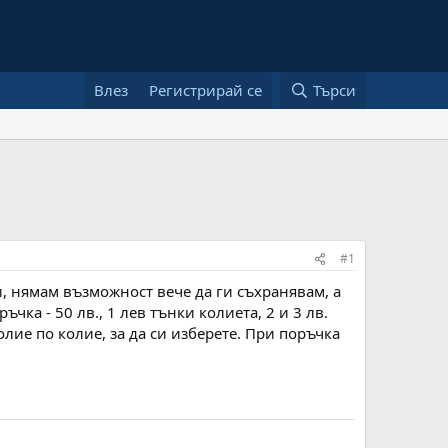
Влез
Регистрирай се
Търси
#1
и, нямам възможност вече да ги съхранявам, а
чка - 50 лв., 1 лев тънки колиета, 2 и 3 лв.
лие по колие, за да си изберете. При поръчка