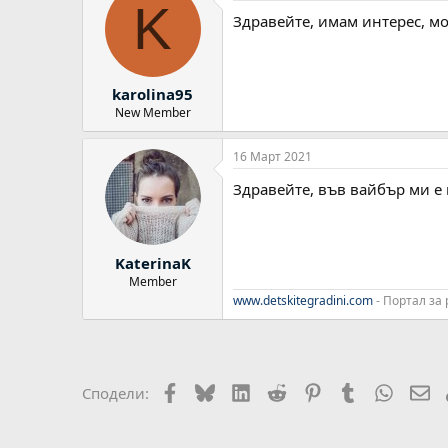
K
Здравейте, имам интерес, мо
karolina95
New Member
16 Март 2021
Здравейте, във вайбър ми е 
KaterinaK
Member
www.detskitegradini.com
- Портал за
Facebook
Bluesky
LinkedIn
Reddit
Pinterest
Tumblr
WhatsA
Em
Сподели: