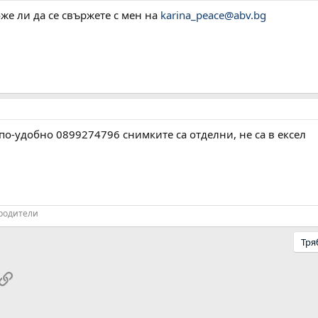
же ли да се свържете с мен на
karina_peace@abv.bg
по-удобно 0899274796 снимките са отделни, не са в ексел
 родители
Тря
pp
ail
Link