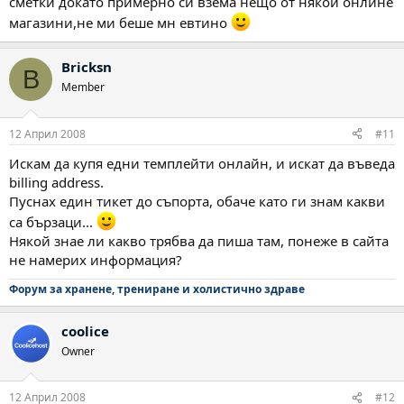
сметки докато примерно си взема нещо от някои онлине
магазини,не ми беше мн евтино
Bricksn
B
Member
12 Април 2008
#11
Искам да купя едни темплейти онлайн, и искат да въведа
billing address.
Пуснах един тикет до съпорта, обаче като ги знам какви
са бързаци...
Някой знае ли какво трябва да пиша там, понеже в сайта
не намерих информация?
Форум за хранене, трениране и холистично здраве
coolice
Owner
12 Април 2008
#12