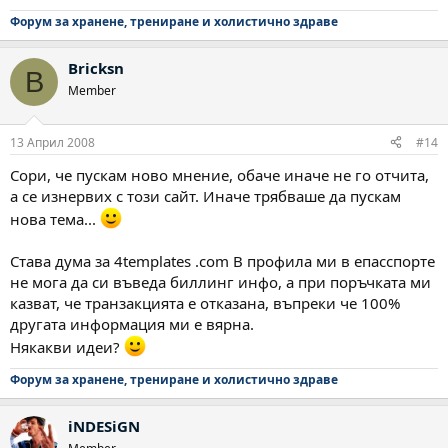
Форум за хранене, трениране и холистично здраве
Bricksn
B
Member
13 Април 2008
#14
Сори, че пускам ново мнение, обаче иначе не го отчита,
а се изнервих с този сайт. Иначе трябваше да пускам
нова тема...
Става дума за 4templates .com В профила ми в епасспорте
не мога да си въведа биллинг инфо, а при поръчката ми
казват, че транзакцията е отказана, въпреки че 100%
другата информация ми е вярна.
Някакви идеи?
Форум за хранене, трениране и холистично здраве
iNDESiGN