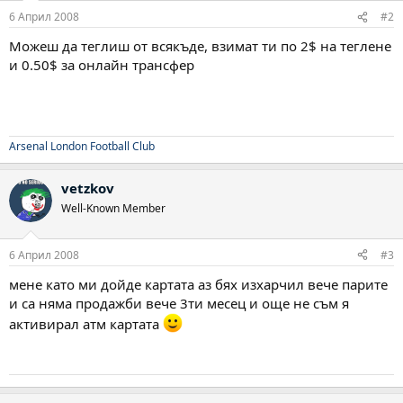
6 Април 2008
#2
Можеш да теглиш от всякъде, взимат ти по 2$ на теглене
и 0.50$ за онлайн трансфер
Arsenal London Football Club
vetzkov
Well-Known Member
6 Април 2008
#3
мене като ми дойде картата аз бях изхарчил вече парите
и са няма продажби вече 3ти месец и още не съм я
активирал атм картата