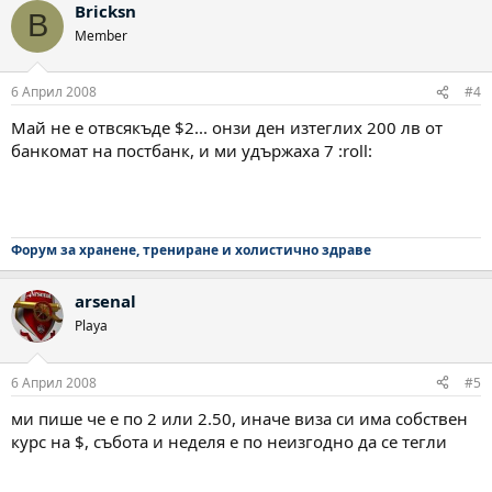
Bricksn
B
Member
6 Април 2008
#4
Май не е отвсякъде $2... онзи ден изтеглих 200 лв от
банкомат на постбанк, и ми удържаха 7 :roll:
Форум за хранене, трениране и холистично здраве
arsenal
Playa
6 Април 2008
#5
ми пише че е по 2 или 2.50, иначе виза си има собствен
курс на $, събота и неделя е по неизгодно да се тегли