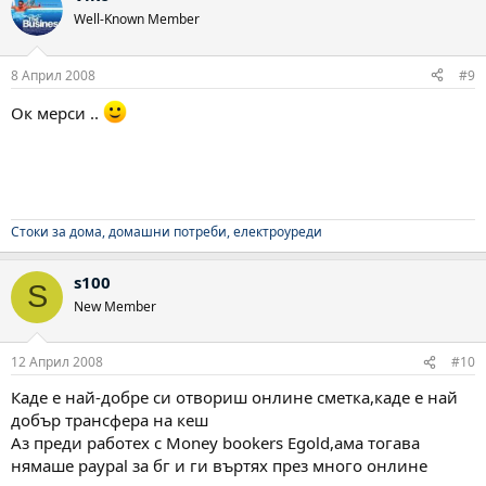
Well-Known Member
8 Април 2008
#9
Ок мерси ..
Стоки за дома, домашни потреби, електроуреди
s100
S
New Member
12 Април 2008
#10
Каде е най-добре си отвориш онлине сметка,каде е най
добър трансфера на кеш
Аз преди работех с Money bookers Egold,ама тогава
нямаше paypal за бг и ги въртях през много онлине