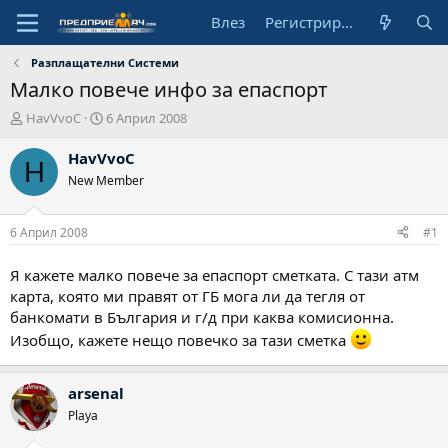
Влез
Регистрирай се
Разплащателни Системи
Малко повече инфо за епаспорт
А
Н
HavVvoC
6 Април 2008
в
а
т
ч
HavVvoC
H
о
а
New Member
р
л
н
а
6 Април 2008
#1
д
а
Я кажете малко повече за епаспорт сметката. С тази атм
т
карта, която ми правят от ГБ мога ли да тегля от
а
банкомати в България и г/д при каква комисионна.
Изобщо, кажете нещо повечко за тази сметка
arsenal
Playa