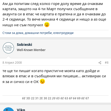
Ам да попитам след колко горе долу време да очаквам
картата, защото на 4-ти Март получих съобщение в
акаунта си в епас че картата е пратена и да я очаквам до
2-4 седмици. То вече минаха 4 седмици и нещо а аз още
нищо не съм получил
Стоки за дома, домашни потреби, електроуреди
Sobieski
Well-Known Member
8 Април 2008
#8
те ще ти пишат когато пристигне моята като дойде и
влязах в епас и в съобщения ми пишеше... активирах си
я за и сичко си е ОК
6E
3D 22 31 2E 30 22
20 65 6E
63
6F 64
69
6E
67
Viko