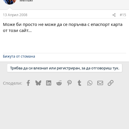
Member
13 Април 2008
#15
Може би просто не може да се поръчва с епаспорт карта
от този сайт...
Бижута от стомана
Трябва да си влезнал или регистриран, за да отговориш тук.
Facebook
Bluesky
LinkedIn
Reddit
Pinterest
Tumblr
WhatsApp
Email
Link
Сподели: