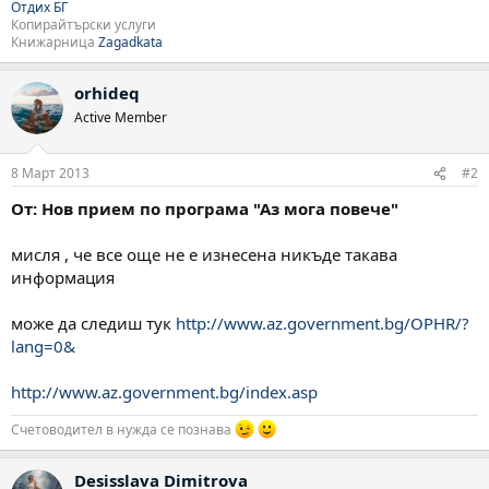
Отдих БГ
Копирайтърски услуги
Книжарница
Zagadkata
orhideq
Active Member
8 Март 2013
#2
От: Нов прием по програма "Аз мога повече"
мисля , че все още не е изнесена никъде такава
информация
може да следиш тук
http://www.az.government.bg/OPHR/?
lang=0&
http://www.az.government.bg/index.asp
Счетоводител в нужда се познава
Desisslava Dimitrova