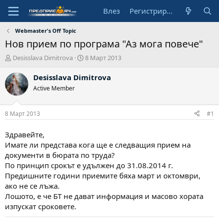
Влез
Регистрирай се
Webmaster's Off Topic
Нов прием по програма "Аз мога повече"
А
Н
Desisslava Dimitrova
8 Март 2013
в
а
т
ч
Desisslava Dimitrova
о
а
Active Member
р
л
н
а
8 Март 2013
#1
д
а
Здравейте,
т
Имате ли представа кога ще е следващия прием на
а
документи в бюрата по труда?
По принцип срокът е удължен до 31.08.2014 г.
Предишните години приемите бяха март и октомври,
ако не се лъжа.
Лошото, е че БТ не дават информация и масово хората
изпускат сроковете.