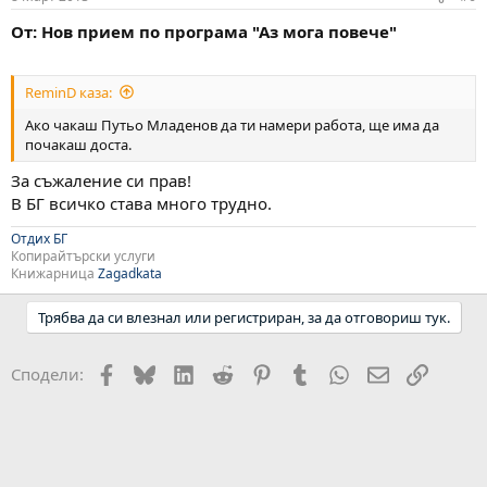
От: Нов прием по програма "Аз мога повече"
ReminD каза:
Ако чакаш Путьо Младенов да ти намери работа, ще има да
почакаш доста.
За съжаление си прав!
В БГ всичко става много трудно.
Отдих БГ
Копирайтърски услуги
Книжарница
Zagadkata
Трябва да си влезнал или регистриран, за да отговориш тук.
Facebook
Bluesky
LinkedIn
Reddit
Pinterest
Tumblr
WhatsApp
Email
Link
Сподели: