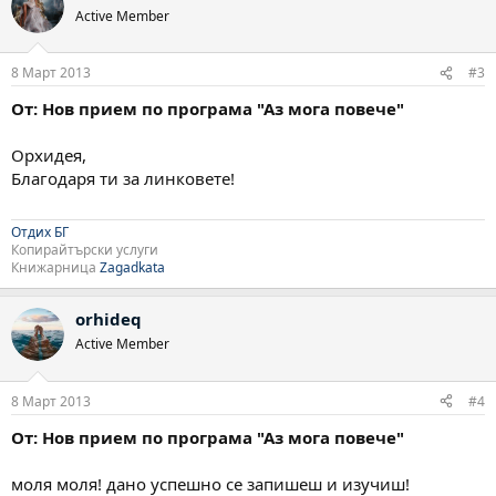
Active Member
8 Март 2013
#3
От: Нов прием по програма "Аз мога повече"
Орхидея,
Благодаря ти за линковете!
Отдих БГ
Копирайтърски услуги
Книжарница
Zagadkata
orhideq
Active Member
8 Март 2013
#4
От: Нов прием по програма "Аз мога повече"
моля моля! дано успешно се запишеш и изучиш!