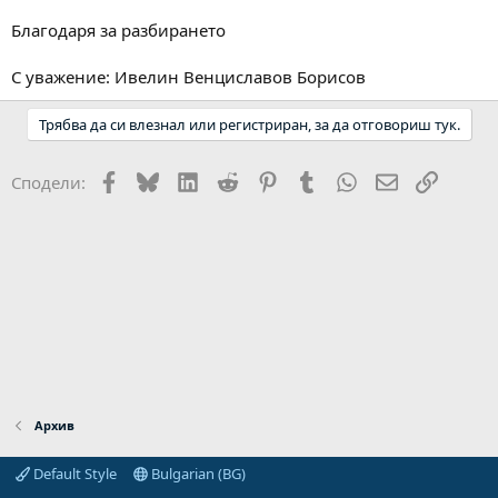
Благодаря за разбирането
С уважение: Ивелин Венциславов Борисов
Трябва да си влезнал или регистриран, за да отговориш тук.
Facebook
Bluesky
LinkedIn
Reddit
Pinterest
Tumblr
WhatsApp
Email
Link
Сподели:
Архив
Default Style
Bulgarian (BG)