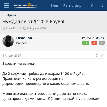
Влез
Регистрирай се
Архив
Нуждая се от $120 в PayPal
А
Н
HeadShoT
6 Април 2009
в
а
т
ч
HeadShoT
Рейтинг -
88.2%
о
а
15
2
0
Banned
р
л
н
а
6 Април 2009
#1
д
а
Здрасти на всички.
т
а
До 2 седмици трябва да изкарам $120 в PayPal.
Правя всичко,като регистрация на
директории,превеждане и какво още пожелаете.
Моля ако има заинтересовани,дори за по ниска
цена,просто да ми пишат ЛС или на скайп ivelinborisov1