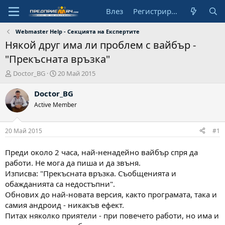
Влез
Регистрирай се
Webmaster Help - Секцията на Експертите
Някой друг има ли проблем с вайбър -
"Прекъсната връзка"
А
Н
Doctor_BG
20 Май 2015
в
а
т
ч
Doctor_BG
о
а
Active Member
р
л
н
а
20 Май 2015
#1
д
а
Преди около 2 часа, най-ненадейно вайбър спря да
т
работи. Не мога да пиша и да звъня.
а
Изписва: "Прекъсната връзка. Съобщенията и
обажданията са недостъпни".
Обнових до най-новата версия, както програмата, така и
самия андроид - никакъв ефект.
Питах няколко приятели - при повечето работи, но има и