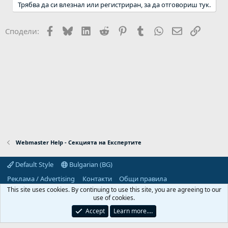
Трябва да си влезнал или регистриран, за да отговориш тук.
Facebook
Bluesky
LinkedIn
Reddit
Pinterest
Tumblr
WhatsApp
Email
Link
Сподели:
Webmaster Help - Секцията на Експертите
Default Style
Bulgarian (BG)
Реклама / Advertising
Контакти
Общи правила
Декларация за поверителност
Помощ
Начало
R
This site uses cookies. By continuing to use this site, you are agreeing to our
S
use of cookies.
S
Predpriemach.com © 2006-2026. Hosting by:
Accept
Learn more.…