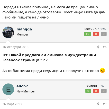
Поради някаква причина , не мога да пращам лично
съобщение, а само да отговарям. Тоест инфо мога да дам
, ако ми пишете на лично.
manqga
Рейтинг -
100%
15
0
0
Member
16 Февруари 2013
#8
От: Някой предлага ли линкове в чуждестранни
Facebook страници ? ? ?
Аз ти бях писал преди седмици и не получих отговор
elion7
Рейтинг -
0%
E
0
0
0
New Member
26 Март 2013
#9