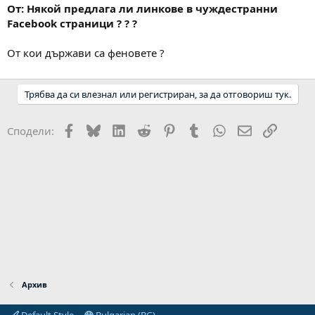
От: Някой предлага ли линкове в чуждестранни
Facebook страници ? ? ?
От кои държави са феновете ?
Трябва да си влезнал или регистриран, за да отговориш тук.
Facebook
Bluesky
LinkedIn
Reddit
Pinterest
Tumblr
WhatsApp
Email
Link
Сподели:
Архив