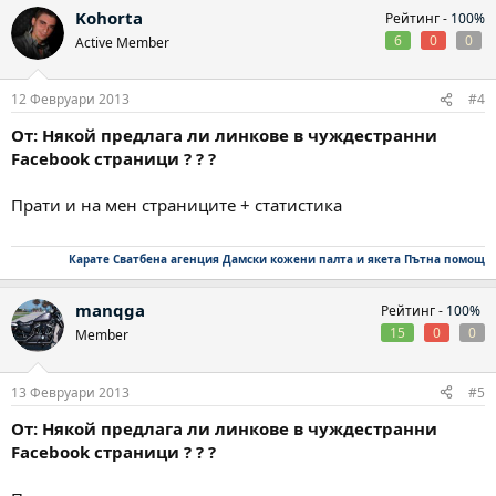
Kohorta
Рейтинг -
100%
6
0
0
Active Member
12 Февруари 2013
#4
От: Някой предлага ли линкове в чуждестранни
Facebook страници ? ? ?
Прати и на мен страниците + статистика
Карате
Сватбена агенция
Дамски кожени палта и якета
Пътна помощ
manqga
Рейтинг -
100%
15
0
0
Member
13 Февруари 2013
#5
От: Някой предлага ли линкове в чуждестранни
Facebook страници ? ? ?