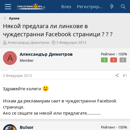
Влез
Регистрирай се
Архив
Някой предлага ли линкове в
чуждестранни Facebook страници ? ? ?
А
Н
Александър Димитров
3 Февруари 2013
в
а
т
ч
Александър Димитров
Рейтинг -
100%
А
о
а
3
0
0
Member
р
л
н
а
3 Февруари 2013
#1
д
а
Здравейте колеги
т
а
Искам да рекламирам саит в чуждестранни Facebook
страници.
Ако се сещате за някой или предлагате............
Bulsor
Рейтинг -
100%