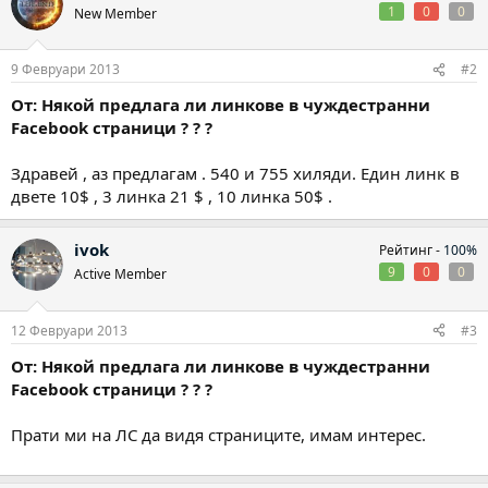
1
0
0
New Member
9 Февруари 2013
#2
От: Някой предлага ли линкове в чуждестранни
Facebook страници ? ? ?
Здравей , аз предлагам . 540 и 755 хиляди. Един линк в
двете 10$ , 3 линка 21 $ , 10 линка 50$ .
ivok
Рейтинг -
100%
9
0
0
Active Member
12 Февруари 2013
#3
От: Някой предлага ли линкове в чуждестранни
Facebook страници ? ? ?
Прати ми на ЛС да видя страниците, имам интерес.