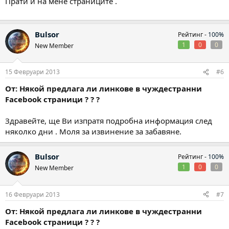
Прати и на мене страниците .
Bulsor
Рейтинг -
100%
1
0
0
New Member
15 Февруари 2013
#6
От: Някой предлага ли линкове в чуждестранни
Facebook страници ? ? ?
Здравейте, ще Ви изпратя подробна информация след
няколко дни . Моля за извинение за забавяне.
Bulsor
Рейтинг -
100%
1
0
0
New Member
16 Февруари 2013
#7
От: Някой предлага ли линкове в чуждестранни
Facebook страници ? ? ?