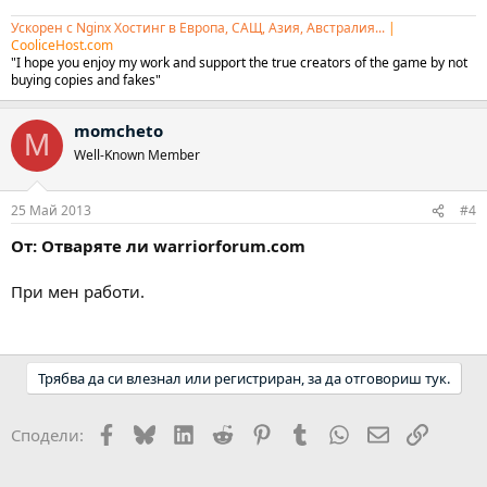
Ускорен с Nginx Хостинг в Европа, САЩ, Азия, Австралия...
|
CooliceHost.com
"I hope you enjoy my work and support the true creators of the game by not
buying copies and fakes"
momcheto
M
Well-Known Member
25 Май 2013
#4
От: Отваряте ли warriorforum.com
При мен работи.
Трябва да си влезнал или регистриран, за да отговориш тук.
Facebook
Bluesky
LinkedIn
Reddit
Pinterest
Tumblr
WhatsApp
Email
Link
Сподели: