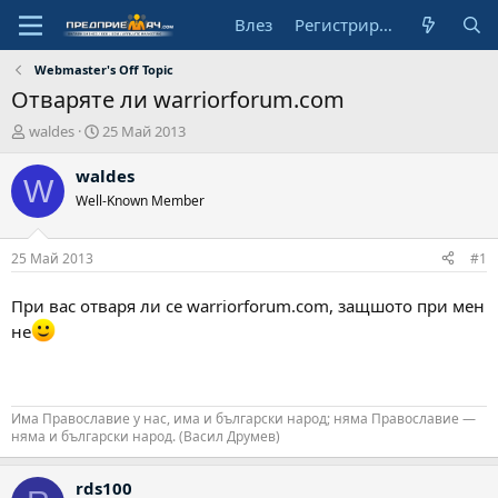
Влез
Регистрирай се
Webmaster's Off Topic
Отваряте ли warriorforum.com
А
Н
waldes
25 Май 2013
в
а
т
ч
waldes
W
о
а
Well-Known Member
р
л
н
а
25 Май 2013
#1
д
а
При вас отваря ли се warriorforum.com, защшото при мен
т
не
а
Има Православие у нас, има и български народ; няма Православие —
няма и български народ. (Васил Друмев)
rds100