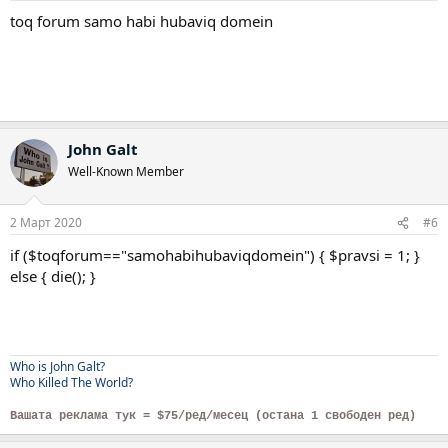
toq forum samo habi hubaviq domein
John Galt
Well-Known Member
2 Март 2020
#6
if ($toqforum=="samohabihubaviqdomein") { $pravsi = 1; }
else { die(); }
Who is John Galt?
Who Killed The World?
Вашата реклама тук = $75/ред/месец (остана 1 свободен ред)