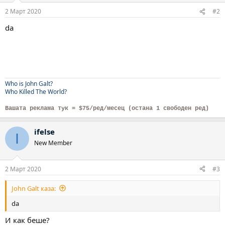
2 Март 2020
#2
da
Who is John Galt?
Who Killed The World?
Вашата реклама тук = $75/ред/месец (остана 1 свободен ред)
ifelse
I
New Member
2 Март 2020
#3
John Galt каза:
da
И как беше?