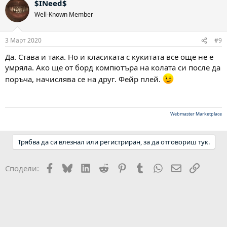
$INeed$
Well-Known Member
3 Март 2020
#9
Да. Става и така. Но и класиката с кукитата все още не е
умряла. Ако ще от борд компютъра на колата си после да
поръча, начислява се на друг. Фейр плей.
Webmaster Marketplace
Трябва да си влезнал или регистриран, за да отговориш тук.
Facebook
Bluesky
LinkedIn
Reddit
Pinterest
Tumblr
WhatsApp
Email
Link
Сподели: