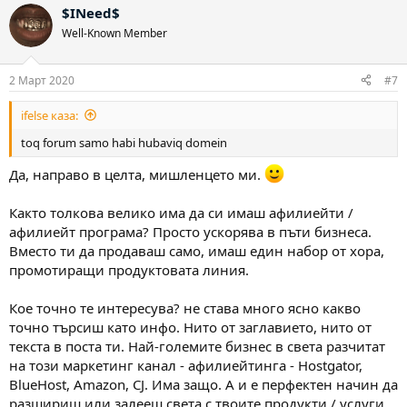
$INeed$
Well-Known Member
2 Март 2020
#7
ifelse каза:
toq forum samo habi hubaviq domein
Да, направо в целта, мишленцето ми.
Както толкова велико има да си имаш афилиейти /
афилиейт програма? Просто ускорява в пъти бизнеса.
Вместо ти да продаваш само, имаш един набор от хора,
промотиращи продуктовата линия.
Кое точно те интересува? не става много ясно какво
точно търсиш като инфо. Нито от заглавието, нито от
текста в поста ти. Най-големите бизнес в света разчитат
на този маркетинг канал - афилиейтинга - Hostgator,
BlueHost, Amazon, CJ. Има защо. А и е перфектен начин да
разшириш или залееш света с твоите продукти / услуги.