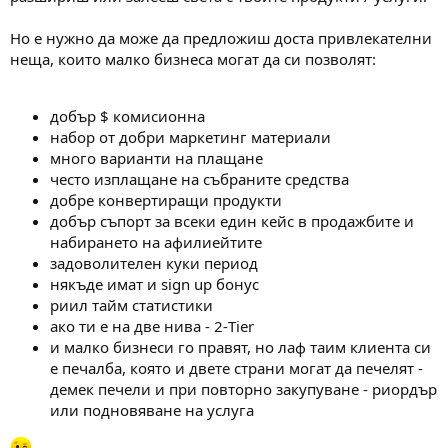
Но е нужно да може да предложиш доста привлекателни
неща, които малко бизнеса могат да си позволят:
добър $ комисионна
набор от добри маркетинг материали
много варианти на плащане
често изплащане на събраните средства
добре конвертиращи продукти
добър съпорт за всеки един кейс в продажбите и
набирането на афилиейтите
задоволителен куки период
някъде имат и sign up бонус
риил тайм статистики
ако ти е на две нива - 2-Tier
и малко бизнеси го правят, но лаф таим клиента си
е печалба, която и двете страни могат да печелят -
демек печели и при повторно закупуване - риордър
или подновяване на услуга