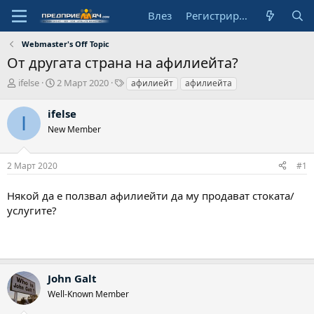
Влез
Регистрирай се
Webmaster's Off Topic
От другата страна на афилиейта?
А
Н
Т
ifelse
2 Март 2020
афилиейт
афилиейта
в
а
а
т
ч
г
ifelse
I
о
а
о
New Member
р
л
в
н
е
а
2 Март 2020
#1
д
а
Някой да е ползвал афилиейти да му продават стоката/
т
а
услугите?
John Galt
Well-Known Member