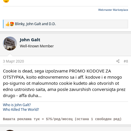
Webmaster Marketplace
Blinky
,
John Galt
and
D.D.
Р
е
а
John Galt
к
ц
Well-Known Member
и
и
:
3 Март 2020
#8
Cookie is dead, sega izpolzvame PROMO KODOVE ZA
OTSTYPKA, koito ednovremenno sa i aff. kodove i e mnogo
po-sigurno ot maloumnoto cookie kudeto ako otvorish ot
edno ustroistvo saita, ama posle zavurshish conversiqta prez
drugo - affa duha...
Who is John Galt?
Who Killed The World?
Вашата реклама тук = $75/ред/месец (остана 1 свободен ред)