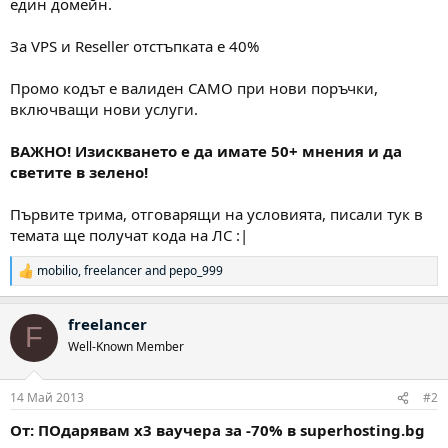
един домейн.
За VPS и Reseller отстъпката е 40%
Промо кодът е валиден САМО при нови поръчки,
включващи нови услуги.
ВАЖНО! Изискването е да имате 50+ мнения и да
светите в зелено!
Първите трима, отговарящи на условията, писали тук в
темата ще получат кода на ЛС :|
mobilio
,
freelancer
and
pepo_999
Р
е
а
freelancer
к
F
ц
Well-Known Member
и
и
:
14 Май 2013
#2
От: ПОдарявам х3 ваучера за -70% в superhosting.bg