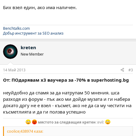
Бих взел един, ако има наличен.
Benchtalks.com
Добър инструмент за SEO анализ
kreten
New Member
14 Май 2013
#3
От: ПОдарявам х3 ваучера за -70% в superhosting.bg
неуйдобно да спамя за да натрупам 50 мнения. шса
разходя из форум - пък ако ми дойде музата и ги набера
докато дргу не е взел - късмет, ако не да са му честити на
късметлията и да ги ползва успешно
мястото за следващия кретен
:evil:
coolice;438974 каза: