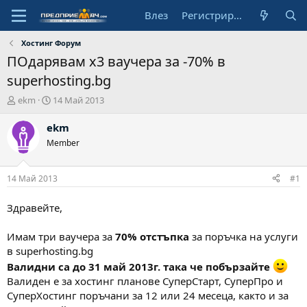
Влез
Регистрирай се
Хостинг Форум
ПОдарявам х3 ваучера за -70% в
superhosting.bg
А
Н
ekm
14 Май 2013
в
а
т
ч
ekm
о
а
Member
р
л
н
а
14 Май 2013
#1
д
а
Здравейте,
т
а
Имам три ваучера за
70% отстъпка
за поръчка на услуги
в superhosting.bg
Валидни са до 31 май 2013г. така че побързайте
Валиден е за хостинг планове СуперСтарт, СуперПро и
СуперХостинг поръчани за 12 или 24 месеца, както и за