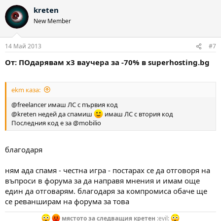
kreten
New Member
14 Май 2013
#7
От: ПОдарявам х3 ваучера за -70% в superhosting.bg
ekm каза:
@freelancer имаш ЛС с първия код
@kreten недей да спамиш
имаш ЛС с втория код
Последния код е за @mobilio
благодаря
ням ада спамя - честна игра - постарах се да отговоря на
въпроси в форума за да направя мнения и имам още
един да отговарям. благодаря за компромиса обаче ще
се реванширам на форума за това
мястото за следващия кретен
:evil: