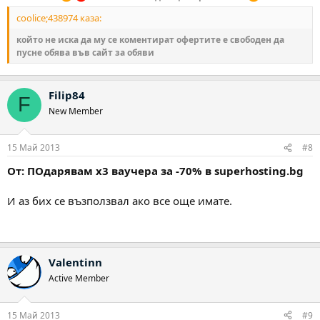
coolice;438974 каза:
който не иска да му се коментират офертите е свободен да
пусне обява във сайт за обяви
Filip84
F
New Member
15 Май 2013
#8
От: ПОдарявам х3 ваучера за -70% в superhosting.bg
И аз бих се възползвал ако все още имате.
Valentinn
Active Member
15 Май 2013
#9