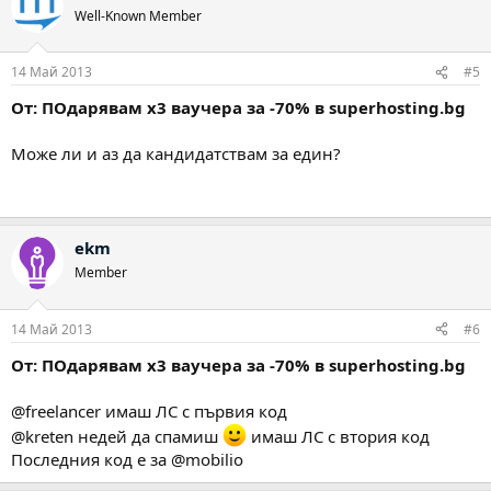
Well-Known Member
14 Май 2013
#5
От: ПОдарявам х3 ваучера за -70% в superhosting.bg
Може ли и аз да кандидатствам за един?
ekm
Member
14 Май 2013
#6
От: ПОдарявам х3 ваучера за -70% в superhosting.bg
@freelancer имаш ЛС с първия код
@kreten недей да спамиш
имаш ЛС с втория код
Последния код е за @mobilio