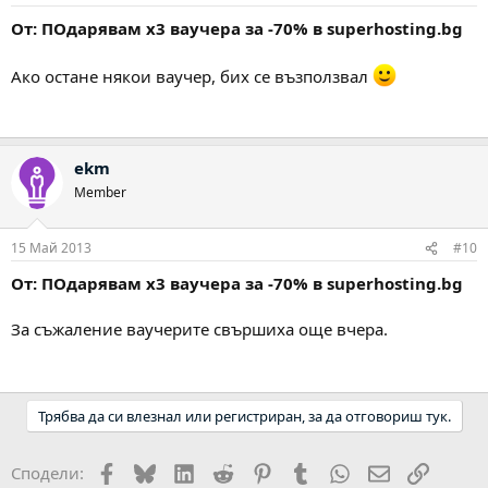
От: ПОдарявам х3 ваучера за -70% в superhosting.bg
Ако остане някои ваучер, бих се възползвал
ekm
Member
15 Май 2013
#10
От: ПОдарявам х3 ваучера за -70% в superhosting.bg
За съжаление ваучерите свършиха още вчера.
Трябва да си влезнал или регистриран, за да отговориш тук.
Facebook
Bluesky
LinkedIn
Reddit
Pinterest
Tumblr
WhatsApp
Email
Link
Сподели: