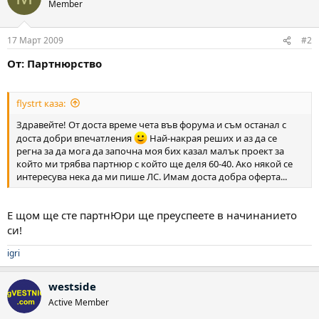
Member
17 Март 2009
#2
От: Партнюрство
flystrt каза:
Здравейте! От доста време чета във форума и съм останал с
доста добри впечатления
Най-накрая реших и аз да се
регна за да мога да започна моя бих казал малък проект за
който ми трябва партнюр с който ще деля 60-40. Ако някой се
интересува нека да ми пише ЛС. Имам доста добра оферта...
Е щом ще сте партнЮри ще преуспеете в начинанието
си!
igri
westside
Active Member