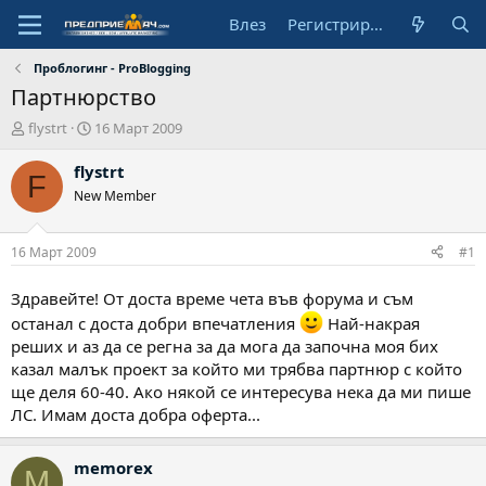
Влез
Регистрирай се
Проблогинг - ProBlogging
Партнюрство
А
Н
flystrt
16 Март 2009
в
а
т
ч
flystrt
F
о
а
New Member
р
л
н
а
16 Март 2009
#1
д
а
Здравейте! От доста време чета във форума и съм
т
останал с доста добри впечатления
Най-накрая
а
реших и аз да се регна за да мога да започна моя бих
казал малък проект за който ми трябва партнюр с който
ще деля 60-40. Ако някой се интересува нека да ми пише
ЛС. Имам доста добра оферта...
memorex
M