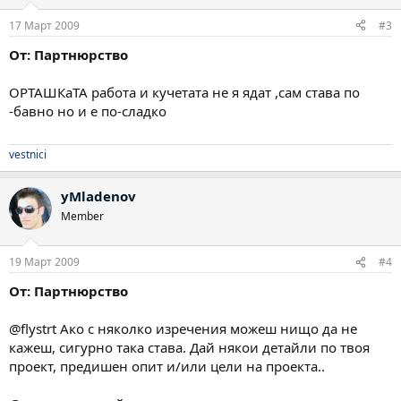
17 Март 2009
#3
От: Партнюрство
ОРТАШКаТА работа и кучетата не я ядат ,сам става по
-бавно но и е по-сладко
vestnici
yMladenov
Member
19 Март 2009
#4
От: Партнюрство
@flystrt Ако с няколко изречения можеш нищо да не
кажеш, сигурно така става. Дай някои детайли по твоя
проект, предишен опит и/или цели на проекта..