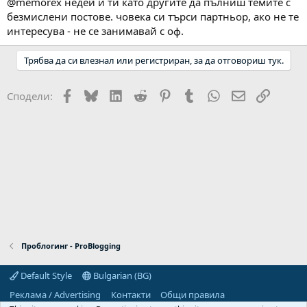
@memorex недей и ти като другите да пълниш темите с
безмислени постове. човека си търси партньор, ако не те
интересува - не се занимавай с оф.
Трябва да си влезнал или регистриран, за да отговориш тук.
Facebook
Bluesky
LinkedIn
Reddit
Pinterest
Tumblr
WhatsApp
Email
Link
Сподели:
Проблогинг - ProBlogging
Default Style
Bulgarian (BG)
Реклама / Advertising
Контакти
Общи правила
R