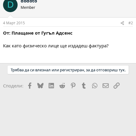
dodoto
D
Member
4 Март 2015
#2
От: Плащане от Гугъл Адсенс
Как като физическо лице ще издадеш фактура?
Трябва да си влезнал или регистриран, за да отговориш тук.
Facebook
Bluesky
LinkedIn
Reddit
Pinterest
Tumblr
WhatsApp
Email
Link
Сподели: