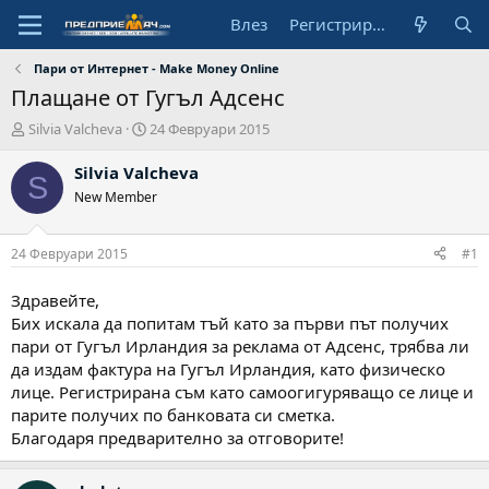
Влез
Регистрирай се
Пари от Интернет - Make Money Online
Плащане от Гугъл Адсенс
А
Н
Silvia Valcheva
24 Февруари 2015
в
а
т
ч
Silvia Valcheva
S
о
а
New Member
р
л
н
а
24 Февруари 2015
#1
д
а
Здравейте,
т
Бих искала да попитам тъй като за първи път получих
а
пари от Гугъл Ирландия за реклама от Адсенс, трябва ли
да издам фактура на Гугъл Ирландия, като физическо
лице. Регистрирана съм като самоогигуряващо се лице и
парите получих по банковата си сметка.
Благодаря предварително за отговорите!