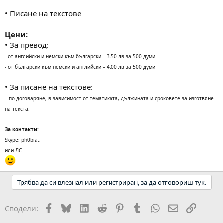
• Писане на текстове
Цени:
• За превод:
- от английски и немски към български – 3.50 лв за 500 думи
- от български към немски и английски – 4.00 лв за 500 думи
• За писане на текстове:
– по договаряне, в зависимост от тематиката, дължината и сроковете за изготвяне
на текста.
За контакти:
Skype: ph0bia..
или ЛС
Трябва да си влезнал или регистриран, за да отговориш тук.
Facebook
Bluesky
LinkedIn
Reddit
Pinterest
Tumblr
WhatsApp
Email
Link
Сподели: