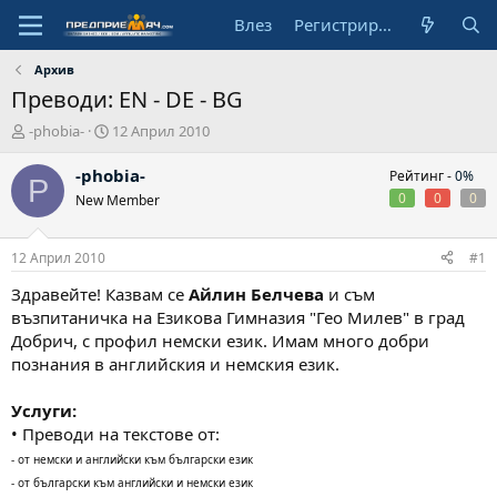
Влез
Регистрирай се
Архив
Преводи: EN - DE - BG
А
Н
-phobia-
12 Април 2010
в
а
т
ч
-phobia-
Рейтинг -
0%
P
о
а
0
0
0
New Member
р
л
н
а
12 Април 2010
#1
д
а
Здравейте! Казвам се
Айлин Белчева
и съм
т
възпитаничка на Езикова Гимназия "Гео Милев" в град
а
Добрич, с профил немски език. Имам много добри
познания в английския и немския език.
Услуги:
• Преводи на текстове от:
- от немски и английски към български език
- от български към английски и немски език