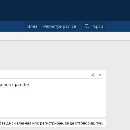
Влез
Регистрирай се
Търси
#1
supercigarette/
бва да си влезнал или регистриран, за да отговориш тук.