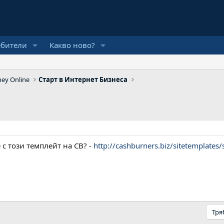
ебители
Какво ново?
ey Online
Старт в Интернет Бизнеса
е с този темплейт на CB? -
http://cashburners.biz/sitetemplates/
Тря