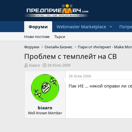
Форуми
Webmaster Marketplace
Потр
Нови постове
Търси
Форуми
Онлайн Бизнес
Пари от Интернет - Make Mon
Проблем с темплейт на CB
А
Н
biaaro
26 Юли 2009
в
а
т
ч
26 Юли 2009
о
а
Пак ИЕ ... някой оправи ли с
р
л
н
а
д
biaaro
а
т
Well-Known Member
а