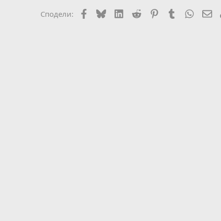
Facebook
Bluesky
LinkedIn
Reddit
Pinterest
Tumblr
WhatsA
Em
Сподели: