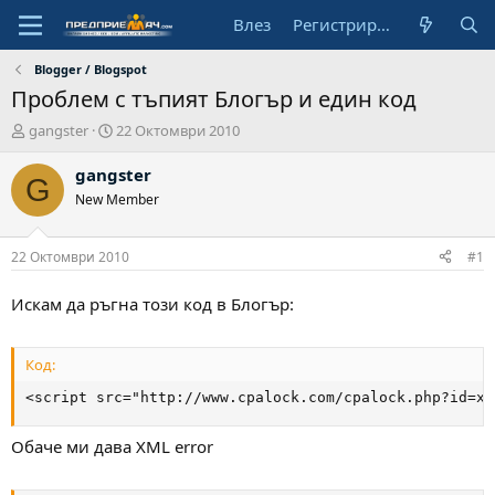
Влез
Регистрирай се
Blogger / Blogspot
Проблем с тъпият Блогър и един код
А
Н
gangster
22 Октомври 2010
в
а
т
ч
gangster
G
о
а
New Member
р
л
н
а
22 Октомври 2010
#1
д
а
Искам да ръгна този код в Блогър:
т
а
Код:
<script src="http://www.cpalock.com/cpalock.php?id=xx
Обаче ми дава XML error