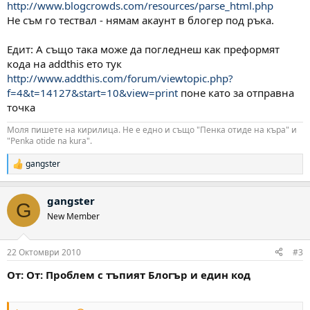
http://www.blogcrowds.com/resources/parse_html.php
Не съм го тествал - нямам акаунт в блогер под ръка.
Едит: А също така може да погледнеш как преформят
кода на addthis ето тук
http://www.addthis.com/forum/viewtopic.php?
f=4&t=14127&start=10&view=print
поне като за отправна
точка
Моля пишете на кирилица. Не е едно и също "Пенка отиде на къра" и
"Penka otide na kura".
gangster
Р
е
а
gangster
к
G
ц
New Member
и
и
:
22 Октомври 2010
#3
От: От: Проблем с тъпият Блогър и един код