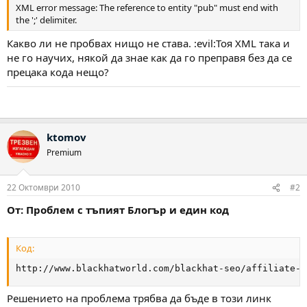
XML error message: The reference to entity "pub" must end with
the ';' delimiter.
Какво ли не пробвах нищо не става. :evil:Тоя XML така и
не го научих, някой да знае как да го преправя без да се
прецака кода нещо?
ktomov
Premium
22 Октомври 2010
#2
От: Проблем с тъпият Блогър и един код
Код:
http://www.blackhatworld.com/blackhat-seo/affiliate-p
Решението на проблема трябва да бъде в този линк