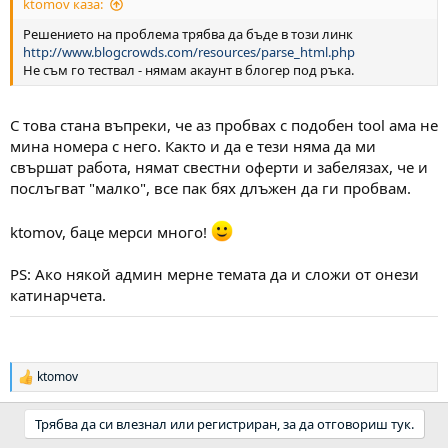
ktomov каза:
Решението на проблема трябва да бъде в този линк
http://www.blogcrowds.com/resources/parse_html.php
Не съм го тествал - нямам акаунт в блогер под ръка.
С това стана въпреки, че аз пробвах с подобен tool ама не
мина номера с него. Както и да е тези няма да ми
свършат работа, нямат свестни оферти и забелязах, че и
послъгват "малко", все пак бях длъжен да ги пробвам.
ktomov, баце мерси много!
PS: Ако някой админ мерне темата да и сложи от онези
катинарчета.
ktomov
Р
е
а
Трябва да си влезнал или регистриран, за да отговориш тук.
к
ц