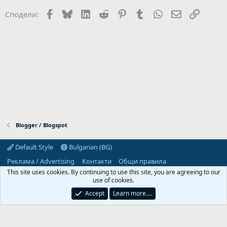
и
Facebook
Bluesky
LinkedIn
Reddit
Pinterest
Tumblr
WhatsApp
Email
Link
Сподели:
и
:
Blogger / Blogspot
Default Style
Bulgarian (BG)
Реклама / Advertising
Контакти
Общи правила
Декларация за поверителност
Помощ
Начало
R
This site uses cookies. By continuing to use this site, you are agreeing to our
S
use of cookies.
S
Predpriemach.com © 2006-2026. Hosting by:
Accept
Learn more.…