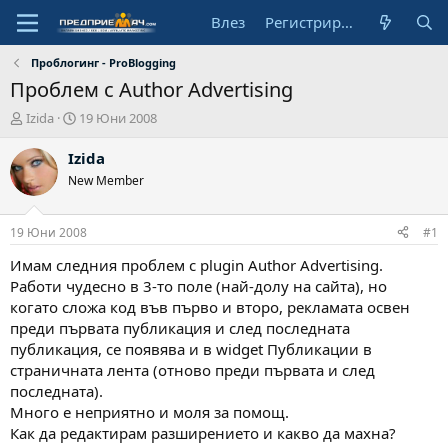
Влез
Регистрирай се
Проблогинг - ProBlogging
Проблем с Author Advertising
А
Н
Izida
19 Юни 2008
в
а
т
ч
Izida
о
а
New Member
р
л
н
а
19 Юни 2008
#1
д
а
Имам следния проблем с plugin Author Advertising.
т
Работи чудесно в 3-то поле (най-долу на сайта), но
а
когато сложа код във първо и второ, рекламата освен
преди първата публикация и след последната
публикация, се появява и в widget Публикации в
страничната лента (отново преди първата и след
последната).
Много е неприятно и моля за помощ.
Как да редактирам разширението и какво да махна?