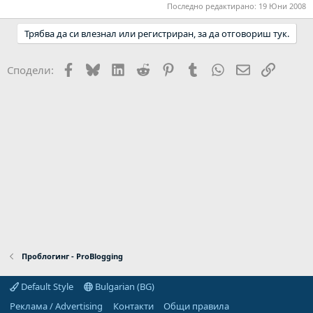
Последно редактирано:
19 Юни 2008
Трябва да си влезнал или регистриран, за да отговориш тук.
Facebook
Bluesky
LinkedIn
Reddit
Pinterest
Tumblr
WhatsApp
Email
Link
Сподели:
Проблогинг - ProBlogging
Default Style
Bulgarian (BG)
Реклама / Advertising
Контакти
Общи правила