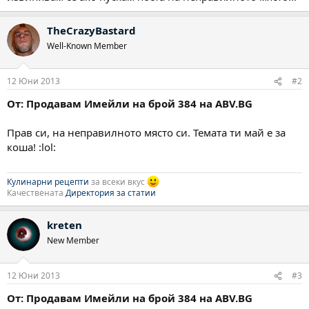
TheCrazyBastard
Well-Known Member
12 Юни 2013
#2
От: Продавам Имейли на брой 384 на ABV.BG
Прав си, на неправилното място си. Темата ти май е за
коша! :lol:
Кулинарни рецепти
за всеки вкус
Качествената
Директория за статии
kreten
New Member
12 Юни 2013
#3
От: Продавам Имейли на брой 384 на ABV.BG