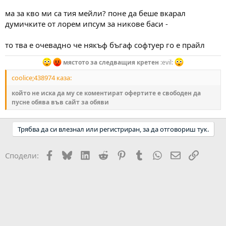
ма за кво ми са тия мейли? поне да беше вкарал
думичките от лорем ипсум за никове баси -
то тва е очевадно че някъф бъгаф софтуер го е прайл
мястото за следващия кретен
:evil:
coolice;438974 каза:
който не иска да му се коментират офертите е свободен да
пусне обява във сайт за обяви
Трябва да си влезнал или регистриран, за да отговориш тук.
Facebook
Bluesky
LinkedIn
Reddit
Pinterest
Tumblr
WhatsApp
Email
Link
Сподели: