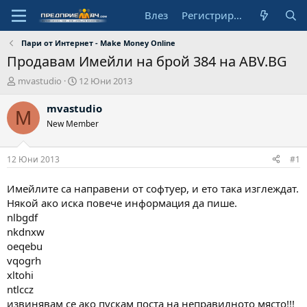
Влез
Регистрирай се
Пари от Интернет - Make Money Online
Продавам Имейли на брой 384 на ABV.BG
А
Н
mvastudio
12 Юни 2013
в
а
т
ч
mvastudio
M
о
а
New Member
р
л
н
а
12 Юни 2013
#1
д
а
Имейлите са направени от софтуер, и ето така изглеждат.
т
Някой ако иска повече информация да пише.
а
nlbgdf
nkdnxw
oeqebu
vqogrh
xltohi
ntlccz
извинявам се ако пускам поста на неправилното място!!!