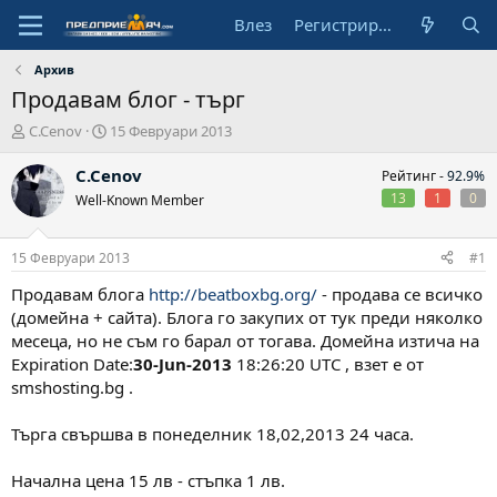
Влез
Регистрирай се
Архив
Продавам блог - търг
А
Н
C.Cenov
15 Февруари 2013
в
а
т
ч
C.Cenov
Рейтинг -
92.9%
о
а
13
1
0
Well-Known Member
р
л
н
а
15 Февруари 2013
#1
д
а
Продавам блога
http://beatboxbg.org/
- продава се всичко
т
(домейна + сайта). Блога го закупих от тук преди няколко
а
месеца, но не съм го барал от тогава. Домейна изтича на
Expiration Date:
30-Jun-2013
18:26:20 UTC , взет е от
smshosting.bg .
Търга свършва в понеделник 18,02,2013 24 часа.
Начална цена 15 лв - стъпка 1 лв.