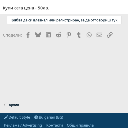
Купи сега цена - 50лв.
Трябва да си влезнал или регистриран, за да отговориш тук.
Facebook
Bluesky
LinkedIn
Reddit
Pinterest
Tumblr
WhatsApp
Email
Link
Сподели:
Архив
Default Style
Bulgarian (BG)
Реклама / Advertising
Контакти
Общи правила