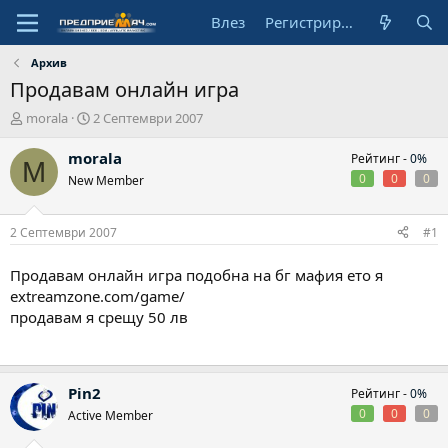
Влез
Регистрирай се
Архив
Продавам онлайн игра
А
Н
morala
2 Септември 2007
в
а
т
ч
morala
Рейтинг -
0%
M
о
а
0
0
0
New Member
р
л
н
а
2 Септември 2007
#1
д
а
Продавам онлайн игра подобна на бг мафия ето я
т
extreamzone.com/game/
а
продавам я срещу 50 лв
Pin2
Рейтинг -
0%
0
0
0
Active Member