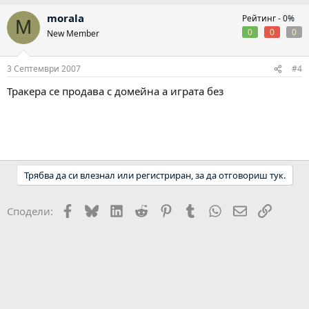
morala
Рейтинг -
0%
M
0
0
0
New Member
3 Септември 2007
#4
Тракера се продава с домейна а играта без
Трябва да си влезнал или регистриран, за да отговориш тук.
Facebook
Bluesky
LinkedIn
Reddit
Pinterest
Tumblr
WhatsApp
Email
Link
Сподели: