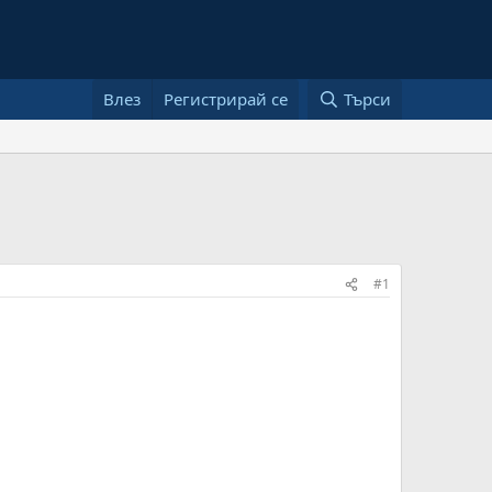
Влез
Регистрирай се
Търси
#1