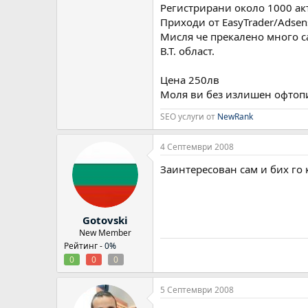
Регистрирани около 1000 ак
Приходи от EasyTrader/Adsen
Мисля че прекалено много са
В.Т. област.
Цена 250лв
Моля ви без излишен офтопик
SEO услуги от
NewRank
4 Септември 2008
Заинтересован сам и бих го
Gotovski
New Member
Рейтинг -
0%
0
0
0
5 Септември 2008