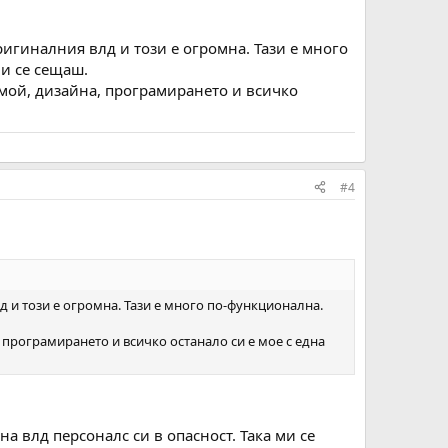
ригиналния влд и този е огромна. Тази е много
и се сещаш.
е мой, дизайна, програмирането и всичко
#4
д и този е огромна. Тази е много по-функционална.
, програмирането и всичко останало си е мое с една
а влд персоналс си в опасност. Така ми се