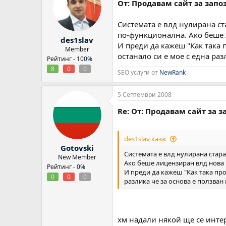
От: Продавам сайт за запоз
Системата е влд нулирана ст
по-функционална. Ако беше 
des1slav
И преди да кажеш "Как така 
Member
останало си е мое с една раз
Рейтинг -
100%
8
0
0
SEO услуги от
NewRank
5 Септември 2008
Re: От: Продавам сайт за з
des1slav каза:
Gotovski
Системата е влд нулирана стара
New Member
Ако беше лицензиран влд нова 
Рейтинг -
0%
И преди да кажеш "Как така про
0
0
0
разлика че за основа е ползван
хм надали някой ще се интер