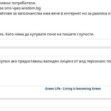
тивни потребители.
se sms чрез wisdom.bg
йтове за запознанства има вече в интернет но за разлика от
. Като няма да купувате поне не пишете глупости.
 купил ако предоставиш валиден лиценз от влд персоналс п
Green Life - Living is becoming Green