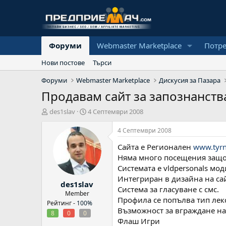
Форуми
Webmaster Marketplace
Потр
Нови постове
Търси
Форуми
Webmaster Marketplace
Дискусия за Пазара
Продавам сайт за запознанства
А
Н
des1slav
4 Септември 2008
в
а
т
ч
4 Септември 2008
о
а
Сайта е Регионален
www.tyrn
р
л
н
Няма много посещения защо
а
Системата е vldpersonals мо
д
Интегриран в дизайна на са
des1slav
а
Система за гласуване с смс.
т
Member
Профила се попълва тип лек
а
Рейтинг -
100%
Възможност за вграждане на
8
0
0
Флаш Игри