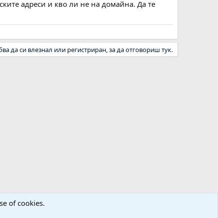
ките адреси и кво ли не на домайна. Да те
бва да си влезнал или регистриран, за да отговориш тук.
se of cookies.
а
Декларация за поверителност
Помощ
Начало
R
S