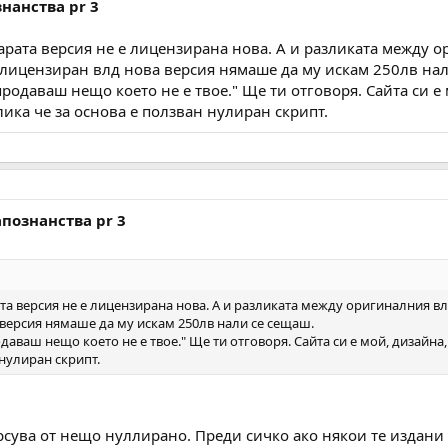
нанства pr 3
арата версия не е лицензирана нова. А и разликата между о
лицензиран влд нова версия нямаше да му искам 250лв нал
продаваш нещо което не е твое." Ще ти отговоря. Сайта си 
лика че за основа е ползван нулиран скрипт.
апознанства pr 3
та версия не е лицензирана нова. А и разликата между оригиналния вл
версия нямаше да му искам 250лв нали се сещаш.
даваш нещо което не е твое." Ще ти отговоря. Сайта си е мой, дизайна
 нулиран скрипт.
сува от нещо нуллирано. Преди сичко ако някои те издани н