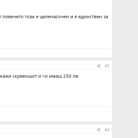
 повечето този е целенасочен и е единствен за
#2
окажи скрееншот и ги имаш 250 лв
#3