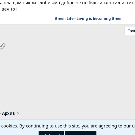
да плащам някви глоби ама добре че не бях си сложил истинс
 вечно !
Green Life - Living is becoming Green
Тря
pp
ail
Link
Архив
s cookies. By continuing to use this site, you are agreeing to our u
Реклама / Advertising
Контакти
Общи правил