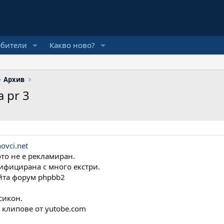
ебители
Какво ново?
Архив
 pr 3
ovci.net
то не е рекламиран.
дифицирана с много екстри.
йта форум phpbb2
сикон.
 клипове от yutobe.com