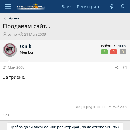
Влез
Регистрирай се
Архив
Продавам сайт...
А
Н
tonib
21 Май 2009
в
а
т
ч
tonib
Рейтинг -
100%
о
а
2
0
0
Member
р
л
н
а
21 Май 2009
#1
д
а
За триене...
т
а
Последно редактирано:
24 Май 2009
123
Трябва да си влезнал или регистриран, за да отговориш тук.