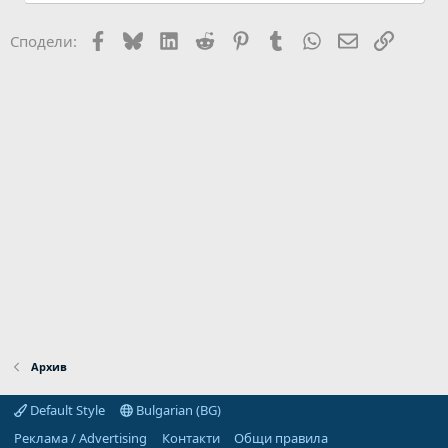
Facebook
Bluesky
LinkedIn
Reddit
Pinterest
Tumblr
WhatsApp
Email
Link
Сподели:
Архив
Default Style
Bulgarian (BG)
Реклама / Advertising
Контакти
Общи правила