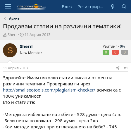
Влез
Регистрирай се
Архив
Продавам статии на различни тематики!
А
Н
Sheril
11 Април 2013
в
а
т
ч
Sheril
Рейтинг -
0%
S
о
а
0
0
0
New Member
р
л
н
а
11 Април 2013
#1
д
а
Здравейте!Имам няколко статии писани от мен на
т
различни тематики.Проверявам ги чрез
а
http://smallseotools.com/plagiarism-checker/
всички са с
100% уникалност.
Ето и статиите:
-Методи за избелване на зъбите - 528 думи - цена 4лв.
-Бели петна по кожата - 298 думи - цена 2лв.
-Кои методи вредят при отглеждането на бебе? - 745