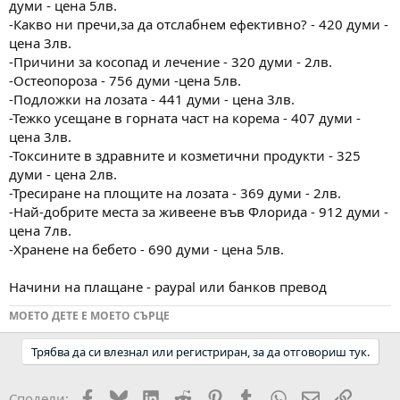
думи - цена 5лв.
-Какво ни пречи,за да отслабнем ефективно? - 420 думи -
цена 3лв.
-Причини за косопад и лечение - 320 думи - 2лв.
-Остеопороза - 756 думи -цена 5лв.
-Подложки на лозата - 441 думи - цена 3лв.
-Тежко усещане в горната част на корема - 407 думи -
цена 3лв.
-Токсините в здравните и козметични продукти - 325
думи - цена 2лв.
-Тресиране на площите на лозата - 369 думи - 2лв.
-Най-добрите места за живеене във Флорида - 912 думи -
цена 7лв.
-Хранене на бебето - 690 думи - цена 5лв.
Начини на плащане - paypal или банков превод
МОЕТО ДЕТЕ Е МОЕТО СЪРЦЕ
Трябва да си влезнал или регистриран, за да отговориш тук.
Facebook
Bluesky
LinkedIn
Reddit
Pinterest
Tumblr
WhatsApp
Email
Link
Сподели: