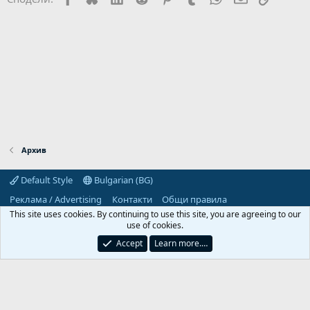
Архив
Default Style
Bulgarian (BG)
Реклама / Advertising
Контакти
Общи правила
Декларация за поверителност
Помощ
Начало
R
This site uses cookies. By continuing to use this site, you are agreeing to our
S
use of cookies.
S
Predpriemach.com © 2006-2026. Hosting by:
Accept
Learn more.…