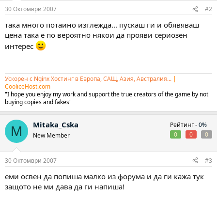
30 Октомври 2007
#2
така много потаино изглежда... пускаш ги и обявяваш
цена така е по вероятно някои да прояви сериозен
интерес
Ускорен с Nginx Хостинг в Европа, САЩ, Азия, Австралия...
|
CooliceHost.com
"I hope you enjoy my work and support the true creators of the game by not
buying copies and fakes"
Mitaka_Cska
Рейтинг -
0%
M
0
0
0
New Member
30 Октомври 2007
#3
еми освен да попиша малко из форума и да ги кажа тук
защото не ми дава да ги напиша!