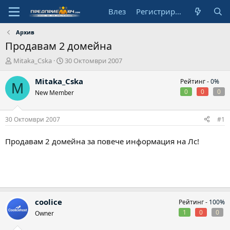
Влез
Регистрирай се
Архив
Продавам 2 домейна
А
Н
Mitaka_Cska
30 Октомври 2007
в
а
т
ч
Mitaka_Cska
Рейтинг -
0%
M
о
а
0
0
0
New Member
р
л
н
а
30 Октомври 2007
#1
д
а
Продавам 2 домейна за повече информация на Лс!
т
а
coolice
Рейтинг -
100%
1
0
0
Owner