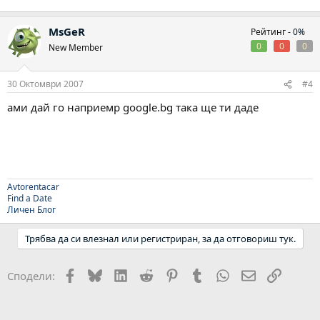
MsGeR
Рейтинг -
0%
0
0
0
New Member
30 Октомври 2007
#4
ами дай го наприемр google.bg така ще ти даде
Avtorentacar
Find a Date
Личен Блог
Трябва да си влезнал или регистриран, за да отговориш тук.
Facebook
Bluesky
LinkedIn
Reddit
Pinterest
Tumblr
WhatsApp
Email
Link
Сподели: