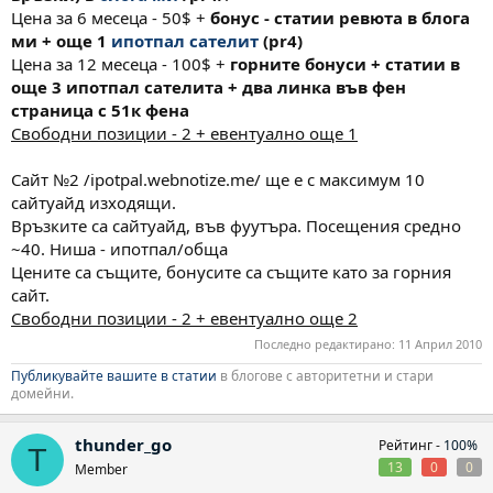
Цена за 6 месеца - 50$ +
бонус - статии ревюта в блога
ми + още 1
ипотпал сателит
(pr4)
Цена за 12 месеца - 100$ +
горните бонуси + статии в
още 3 ипотпал сателита + два линка във фен
страница с 51к фена
Свободни позиции - 2 + евентуално още 1
Сайт №2 /ipotpal.webnotize.me/ ще е с максимум 10
сайтуайд изходящи.
Връзките са сайтуайд, във фуутъра. Посещения средно
~40. Ниша - ипотпал/обща
Цените са същите, бонусите са същите като за горния
сайт.
Свободни позиции - 2 + евентуално още 2
Последно редактирано:
11 Април 2010
Публикувайте вашите в статии
в блогове с авторитетни и стари
домейни.
thunder_go
Рейтинг -
100%
T
13
0
0
Member