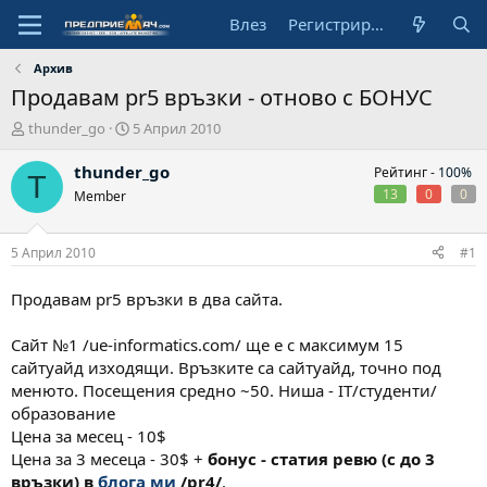
Влез
Регистрирай се
Архив
Продавам pr5 връзки - отново с БОНУС
А
Н
thunder_go
5 Април 2010
в
а
т
ч
thunder_go
Рейтинг -
100%
T
о
а
13
0
0
Member
р
л
н
а
5 Април 2010
#1
д
а
Продавам pr5 връзки в два сайта.
т
а
Сайт №1 /ue-informatics.com/ ще е с максимум 15
сайтуайд изходящи. Връзките са сайтуайд, точно под
менюто. Посещения средно ~50. Ниша - IT/студенти/
образование
Цена за месец - 10$
Цена за 3 месеца - 30$ +
бонус - статия ревю (с до 3
връзки) в
блога ми
/pr4/
.