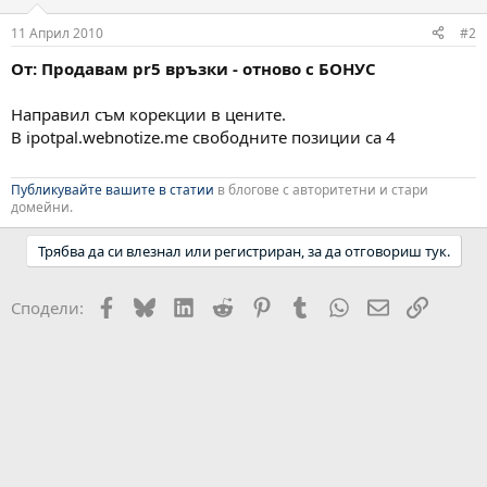
11 Април 2010
#2
От: Продавам pr5 връзки - отново с БОНУС
Направил съм корекции в цените.
В ipotpal.webnotize.me свободните позиции са 4
Публикувайте вашите в статии
в блогове с авторитетни и стари
домейни.
Трябва да си влезнал или регистриран, за да отговориш тук.
Facebook
Bluesky
LinkedIn
Reddit
Pinterest
Tumblr
WhatsApp
Email
Link
Сподели: