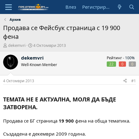
Влез
Регистрирай се
Архив
Продава се Фейсбук страница с 19 900
фена
А
Н
dekemvri
4 Октомври 2013
в
а
т
ч
dekemvri
Рейтинг -
100%
о
а
22
0
0
Well-Known Member
р
л
н
а
4 Октомври 2013
#1
д
а
т
ТЕМАТА НЕ Е АКТУАЛНА, МОЛЯ ДА БЪДЕ
а
ЗАТВОРЕНА.
Продава се БГ страница
19 900
фена на обща тематика.
Създадена е декември 2009 година.