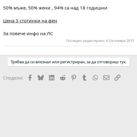
50% мъже, 50% жени , 94% са над 18 годишни
Цена 3 стотинки на фен
За повече инфо на ЛС
Последно редактирано:
6 Октомври 2013
Трябва да си влезнал или регистриран, за да отговориш тук.
Facebook
Bluesky
LinkedIn
Reddit
Pinterest
Tumblr
WhatsApp
Email
Link
Сподели: