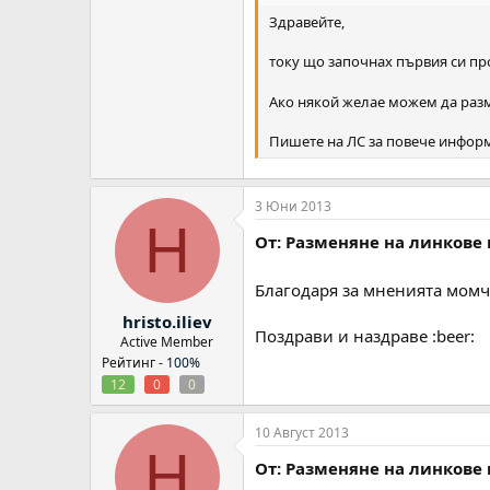
Здравейте,
току що започнах първия си про
Ако някой желае можем да разм
Пишете на ЛС за повече инфор
3 Юни 2013
H
От: Разменяне на линкове 
Благодаря за мненията момчет
hristo.iliev
Поздрави и наздраве :beer:
Active Member
Рейтинг -
100%
12
0
0
10 Август 2013
H
От: Разменяне на линкове 