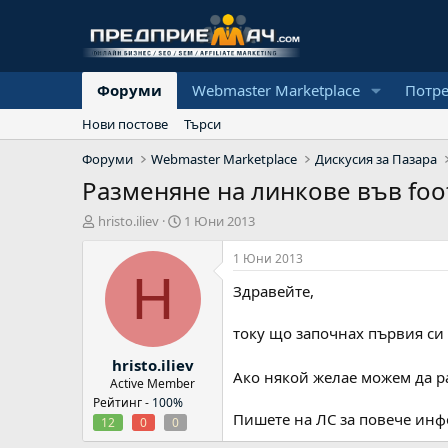
Форуми
Webmaster Marketplace
Потр
Нови постове
Търси
Форуми
Webmaster Marketplace
Дискусия за Пазара
Разменяне на линкове във foo
А
Н
hristo.iliev
1 Юни 2013
в
а
т
ч
1 Юни 2013
о
а
H
Здравейте,
р
л
н
а
току що започнах първия си 
д
hristo.iliev
а
Ако някой желае можем да р
т
Active Member
а
Рейтинг -
100%
Пишете на ЛС за повече инф
12
0
0