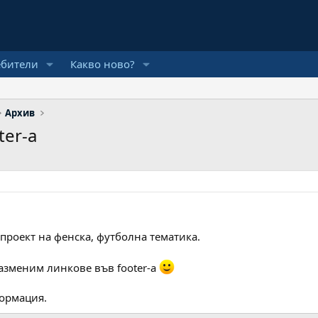
ебители
Какво ново?
Архив
ter-а
проект на фенска, футболна тематика.
азменим линкове във footer-a
ормация.