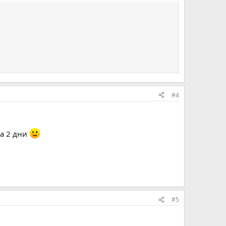
#4
на 2 дни
#5