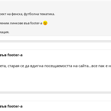
ект на фенска, футболна тематика.
еним линкове във footer-a
мация.
във footer-а
а, старая се да вдигна посещаемостта на сайта...все пак е 
във footer-а