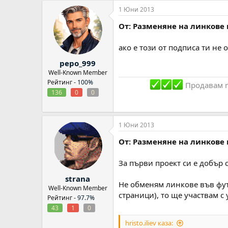
1 Юни 2013
От: Разменяне на линкове 
ако е този от подписа ти не 
pepo_999
Well-Known Member
Рейтинг -
100%
Продавам ma
136
0
0
1 Юни 2013
От: Разменяне на линкове 
За първи проект си е добър 
strana
Не обменям линкове във фут
Well-Known Member
страници), то ще участвам с
Рейтинг -
97.7%
43
1
0
hristo.iliev каза: