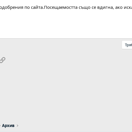
одобрения по сайта.Посещаемостта също се вдигна, ако иск
Тря
pp
ail
Link
Архив