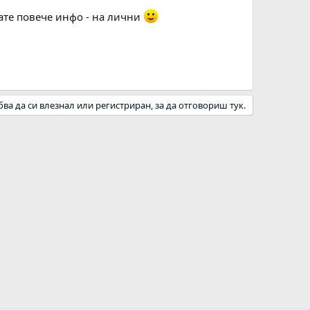
ате повече инфо - на лични
бва да си влезнал или регистриран, за да отговориш тук.