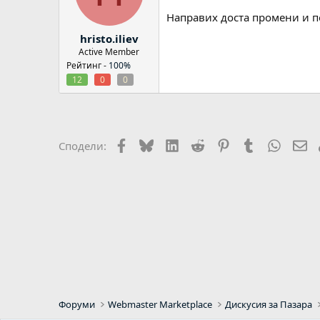
Направих доста промени и п
hristo.iliev
Active Member
Рейтинг -
100%
12
0
0
Facebook
Bluesky
LinkedIn
Reddit
Pinterest
Tumblr
WhatsA
Em
Сподели:
Форуми
Webmaster Marketplace
Дискусия за Пазара