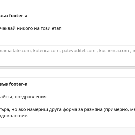
във footer-а
очаквай никого на този етап
maitate.com, kotenca.com, patevoditel.com , kuchenca.com , i
във footer-а
сайтът, поздравления.
ъра, но ако намериш друга форма за размяна (примерно, м
 удоволствие.