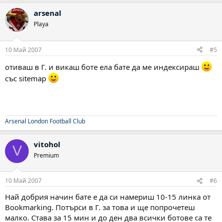
arsenal
Playa
10 Май 2007
#5
отиваш в Г. и викаш боте ела бате да ме индексираш
със sitemap
Arsenal London Football Club
vitohol
V
Premium
10 Май 2007
#6
Най добрия начин бате е да си намериш 10-15 линка от
Bookmarking. Потърси в Г. за това и ще попрочетеш
малко. Става за 15 мин и до ден два всички ботове са те