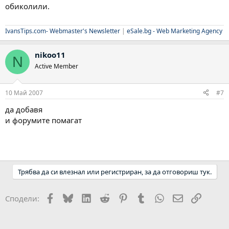
обиколили.
IvansTips.com- Webmaster's Newsletter
|
eSale.bg - Web Marketing Agency
nikoo11
N
Active Member
10 Май 2007
#7
да добавя
и форумите помагат
Трябва да си влезнал или регистриран, за да отговориш тук.
Facebook
Bluesky
LinkedIn
Reddit
Pinterest
Tumblr
WhatsApp
Email
Link
Сподели: