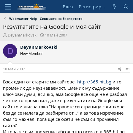
Влез
Регистрирай се
Webmaster Help - Секцията на Експертите
Резултатите на Google и моя сайт
А
Н
DeyanMarkovski
10 Май 2007
в
а
т
ч
DeyanMarkovski
D
о
а
New Member
р
л
н
а
10 Май 2007
#1
д
а
Взех един от старите ми сайтове-
http://365.hit.bg
и го
т
промених до неузнаваемост. Смених му съдържание,
а
ключови думи, всичко, ама Google все още не е разбрал
че съм го променил даже в резултатите на Google моя
сайт го изписва така "Направете си страница с линкове
без да се налага да разбирате от..." а аз това изречение
съм го махнал. Кога ще се осети че съм си променил
сайта?
И това че съм променил абсолютно всичко в 365.hit.bg