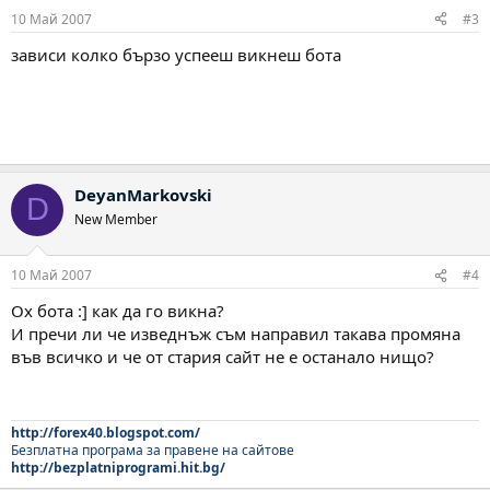
10 Май 2007
#3
зависи колко бързо успееш викнеш бота
DeyanMarkovski
D
New Member
10 Май 2007
#4
Ох бота :] как да го викна?
И пречи ли че изведнъж съм направил такава промяна
във всичко и че от стария сайт не е останало нищо?
http://forex40.blogspot.com/
Безплатна програма за правене на сайтове
http://bezplatniprogrami.hit.bg/