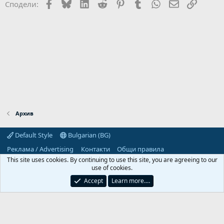
Facebook
Bluesky
LinkedIn
Reddit
Pinterest
Tumblr
WhatsApp
Email
Link
Сподели:
Архив
Default Style
Bulgarian (BG)
Реклама / Advertising
Контакти
Общи правила
Декларация за поверителност
Помощ
Начало
R
This site uses cookies. By continuing to use this site, you are agreeing to our
S
use of cookies.
S
Predpriemach.com © 2006-2026. Hosting by:
Accept
Learn more.…