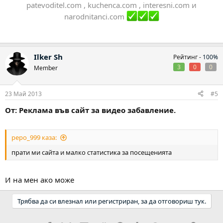
patevoditel.com , kuchenca.com , interesni.com и
narodnitanci.com
Ilker Sh
Рейтинг -
100%
3
0
0
Member
23 Май 2013
#5
От: Реклама във сайт за видео забавление.
pepo_999 каза:
прати ми сайта и малко статистика за посещенията
И на мен ако може
Трябва да си влезнал или регистриран, за да отговориш тук.