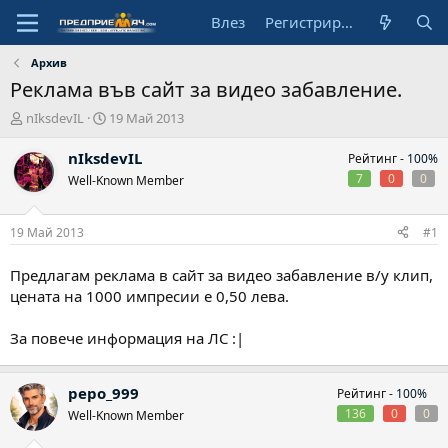
Влез
Регистрирай се
Архив
Реклама във сайт за видео забавление.
А
Н
nIksdevIL
19 Май 2013
в
а
т
ч
nIksdevIL
Рейтинг -
100%
о
а
7
0
0
Well-Known Member
р
л
н
а
19 Май 2013
#1
д
а
Предлагам реклама в сайт за видео забавление в/у клип,
т
цената на 1000 импресии е 0,50 лева.
а
За повече информация на ЛС :|
pepo_999
Рейтинг -
100%
136
0
0
Well-Known Member