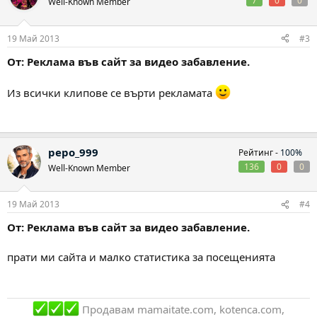
7
0
0
Well-Known Member
19 Май 2013
#3
От: Реклама във сайт за видео забавление.
Из всички клипове се върти рекламата
pepo_999
Рейтинг -
100%
136
0
0
Well-Known Member
19 Май 2013
#4
От: Реклама във сайт за видео забавление.
прати ми сайта и малко статистика за посещенията
Продавам mamaitate.com, kotenca.com,