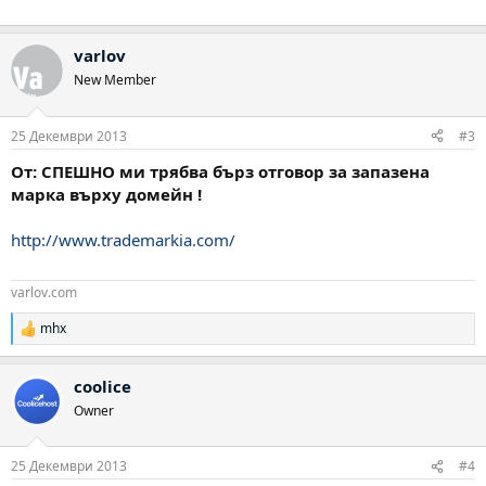
varlov
New Member
25 Декември 2013
#3
От: СПЕШНО ми трябва бърз отговор за запазена
марка върху домейн !
http://www.trademarkia.com/
varlov.com
mhx
Р
е
а
coolice
к
ц
Owner
и
и
:
25 Декември 2013
#4