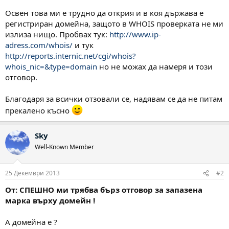
Освен това ми е трудно да открия и в коя държава е
регистриран домейна, защото в WHOIS проверката не ми
излиза нищо. Пробвах тук:
http://www.ip-
adress.com/whois/
и тук
http://reports.internic.net/cgi/whois?
whois_nic=&type=domain
но не можах да намеря и този
отговор.
Благодаря за всички отзовали се, надявам се да не питам
прекалено късно
Sky
Well-Known Member
25 Декември 2013
#2
От: СПЕШНО ми трябва бърз отговор за запазена
марка върху домейн !
А домейна е ?