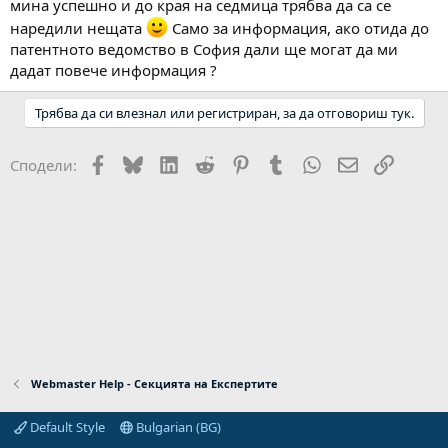
мина успешно и до края на седмица трябва да са се
наредили нещата
Само за информация, ако отида до
патентното ведомство в София дали ще могат да ми
дадат повече информация ?
Трябва да си влезнал или регистриран, за да отговориш тук.
Facebook
Bluesky
LinkedIn
Reddit
Pinterest
Tumblr
WhatsApp
Email
Link
Сподели:
Webmaster Help - Секцията на Експертите
Default Style
Bulgarian (BG)