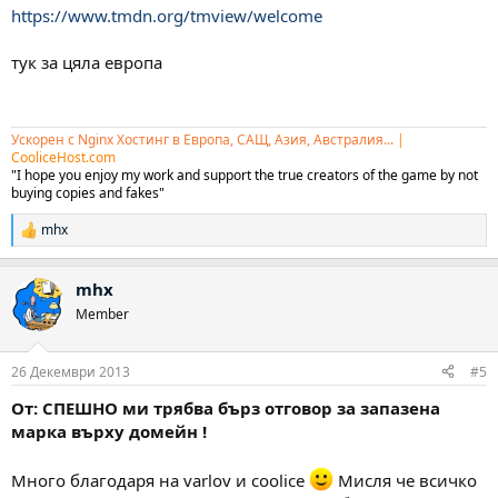
https://www.tmdn.org/tmview/welcome
тук за цяла европа
Ускорен с Nginx Хостинг в Европа, САЩ, Азия, Австралия...
|
CooliceHost.com
"I hope you enjoy my work and support the true creators of the game by not
buying copies and fakes"
mhx
Р
е
а
mhx
к
ц
Member
и
и
:
26 Декември 2013
#5
От: СПЕШНО ми трябва бърз отговор за запазена
марка върху домейн !
Много благодаря на varlov и coolice
Мисля че всичко