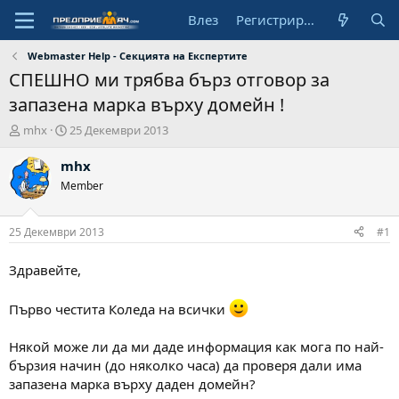
Влез
Регистрирай се
Webmaster Help - Секцията на Експертите
СПЕШНО ми трябва бърз отговор за
запазена марка върху домейн !
А
Н
mhx
25 Декември 2013
в
а
т
ч
mhx
о
а
Member
р
л
н
а
25 Декември 2013
#1
д
а
Здравейте,
т
а
Първо честита Коледа на всички
Някой може ли да ми даде информация как мога по най-
бързия начин (до няколко часа) да проверя дали има
запазена марка върху даден домейн?