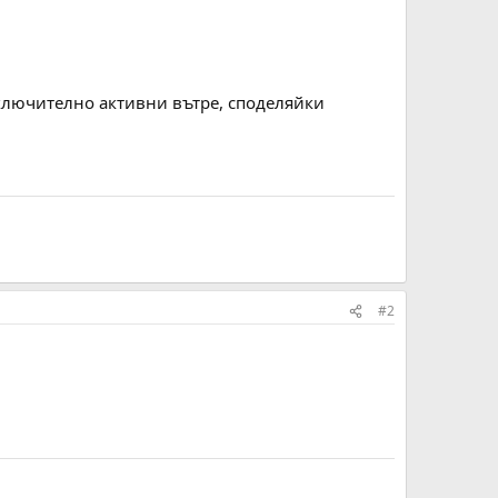
зключително активни вътре, споделяйки
#2