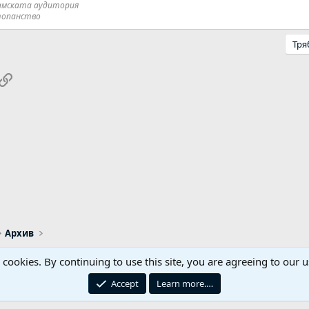
дамската аудитория
стопанство
Тря
pp
ail
Link
Архив
s cookies. By continuing to use this site, you are agreeing to our u
Реклама / Advertising
Контакти
Общи правил
Accept
Learn more.…
iemach.com © 2006-2026. Hosting by: