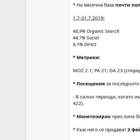
* На месечна база
почти по
1.7-31.7.2019:
48,9% Organic Search
44,7% Social
6,1% Direct
* Метрики:
MOZ 2.1; PA 21; DA 23 (според
* Посещения
за последното 
- В силни периоди, когато и
422).
*
Монетизиран
чрез линк б
* Към него се продават
2 фе