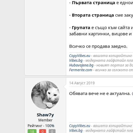
-
Първата страница
е еднои
-
Втората страница
сме заку
-
Групата
е също към сайта и
забавни картинки, вицове и 
Всичко се продава заедно.
CopyVibes.eu
- вашата копирайтинг 
Vibes.bg
- модерната лайфстайл пл
HubavaJena.bg
- новият портал за 
Fermerite.com
- всичко за селското 
14 Август 2019
Обявата вече не е актуална.
Shaw7y
Member
Рейтинг -
100%
CopyVibes.eu
- вашата копирайтинг 
Vibes.bg
- модерната лайфстайл пл
18
0
0