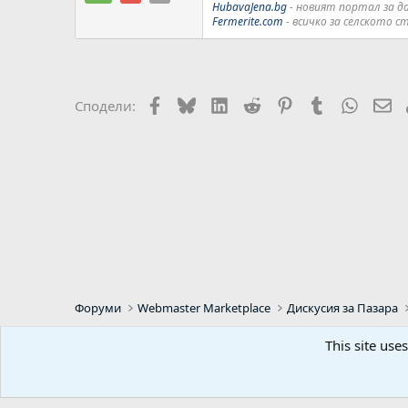
HubavaJena.bg
- новият портал за 
Fermerite.com
- всичко за селското 
Facebook
Bluesky
LinkedIn
Reddit
Pinterest
Tumblr
WhatsA
Em
Сподели:
Форуми
Webmaster Marketplace
Дискусия за Пазара
This site use
Default Style
Bulgarian (BG)
Predpr