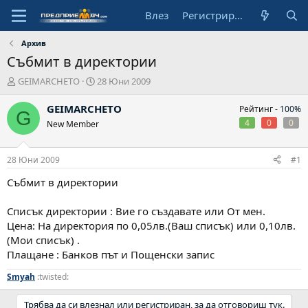
Влез
Регистрирай се
Архив
Събмит в директории
А
Н
GEIMARCHETO
28 Юни 2009
в
а
т
ч
GEIMARCHETO
Рейтинг -
100%
G
о
а
4
0
0
New Member
р
л
н
а
28 Юни 2009
#1
д
а
Събмит в директории
т
а
Списък директории : Вие го създавате или От мен.
Цена: На директория по 0,05лв.(Ваш списък) или 0,10лв.
(Мои списък) .
Плащане : Банков път и Пощенски запис
Smyah
:twisted:
Трябва да си влезнал или регистриран, за да отговориш тук.