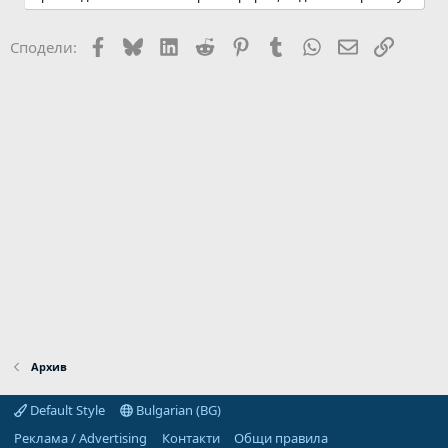
Facebook
Bluesky
LinkedIn
Reddit
Pinterest
Tumblr
WhatsApp
Email
Link
Сподели:
Архив
Default Style
Bulgarian (BG)
Реклама / Advertising
Контакти
Общи правила