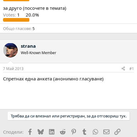
за друго (посочете в темата)
Votes:
1
20.0%
Общо гласове
5
strana
Well-Known Member
7 Май 2013
#1
Спретнах една анкета (анонимно гласуване)
Трябва да си влезнал или регистриран, за да отговориш тук.
Facebook
Bluesky
LinkedIn
Reddit
Pinterest
Tumblr
WhatsApp
Email
Link
Сподели: