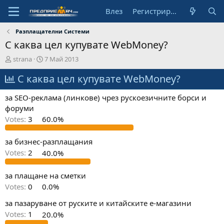
Влез
Регистрирай се
Разплащателни Системи
С каква цел купувате WebMoney?
А
Н
strana
7 Май 2013
в
а
т
С каква цел купувате WebMoney?
ч
о
а
р
л
за SEO-реклама (линкове) чрез рускоезичните борси и
н
форуми
а
Votes:
3
60.0%
д
а
т
за бизнес-разплащания
а
Votes:
2
40.0%
за плащане на сметки
Votes:
0
0.0%
за пазаруване от руските и китайските е-магазини
Votes:
1
20.0%