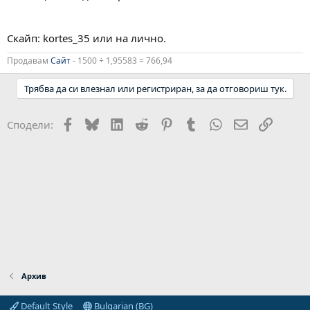
Скайп: kortes_35 или на лично.
Продавам
Сайт
- 1500 ÷ 1,95583 = 766,94
Трябва да си влезнал или регистриран, за да отговориш тук.
Facebook
Bluesky
LinkedIn
Reddit
Pinterest
Tumblr
WhatsApp
Email
Link
Сподели:
Архив
Default Style
Bulgarian (BG)