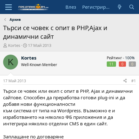
Влез
Регистрирай се
Архив
Търси се човек с опит в PHP,Ajax и
динамични сайт
А
Н
Kortes
17 Май 2013
в
а
т
ч
Kortes
Рейтинг -
100%
K
о
а
11
0
0
Well-Known Member
р
л
н
а
17 Май 2013
#1
д
а
Търси се човек или екип с опит в PHP, Ajax и динамични
т
сайтове. Способен да преработва готови plug-ini и да
а
добавя нови функционалности
към система от типа на Wordpress. Възможно е и
изработването на няколко ФБ приложения и да
интегрира няколко отделни CMS в един сайт.
Заплащане по договаряне