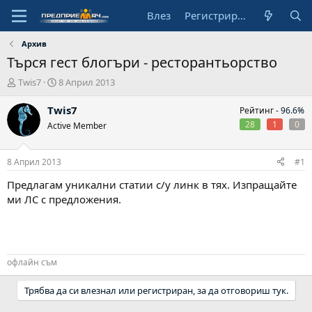
Влез
Регистрирай се
Архив
Търся гест блогъри - ресторантьорство
А
Н
Twis7
8 Април 2013
в
а
т
ч
Twis7
Рейтинг -
96.6%
о
а
28
1
0
Active Member
р
л
н
а
8 Април 2013
#1
д
а
Предлагам уникални статии с/у линк в тях. Изпращайте
т
ми ЛС с предложения.
а
офлайн съм
Трябва да си влезнал или регистриран, за да отговориш тук.