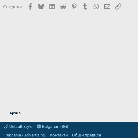
Facebook
Bluesky
LinkedIn
Reddit
Pinterest
Tumblr
WhatsApp
Email
Link
Сподели:
Архив
Default Style
Bulgarian (BG)
Реклама / Advertising
Контакти
Общи правила