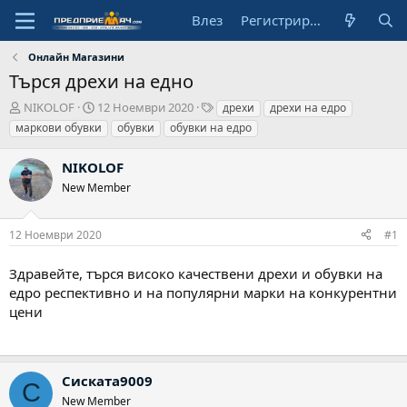
Влез
Регистрирай се
Онлайн Магазини
Търся дрехи на едно
А
Н
Т
NIKOLOF
12 Ноември 2020
дрехи
дрехи на едро
в
а
а
маркови обувки
обувки
обувки на едро
т
ч
г
о
а
о
NIKOLOF
р
л
в
New Member
н
е
а
д
12 Ноември 2020
#1
а
т
а
Здравейте, търся високо качествени дрехи и обувки на
едро респективно и на популярни марки на конкурентни
цени
Сиската9009
С
New Member