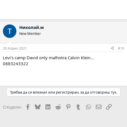
Николай.м
New Member
20 Април 2021
#10
Levi's camp David only malhotra Calvin Klein...
0883243322
Трябва да си влезнал или регистриран, за да отговориш тук.
Facebook
Bluesky
LinkedIn
Reddit
Pinterest
Tumblr
WhatsApp
Email
Link
Сподели: