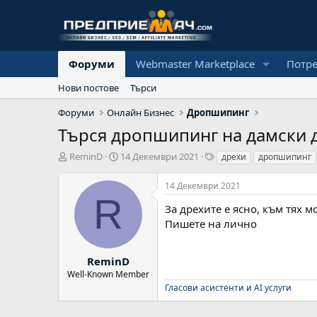
Форуми
Webmaster Marketplace
Потр
Нови постове
Търси
Форуми
Онлайн Бизнес
Дропшипинг
Търся дропшипинг на дамски д
А
Н
Т
ReminD
14 Декември 2021
дрехи
дропшипинг
в
а
а
т
ч
г
14 Декември 2021
о
а
о
R
р
л
в
За дрехите е ясно, към тях м
н
е
Пишете на лично
а
д
а
ReminD
т
Well-Known Member
а
Гласови асистенти и AI услуги