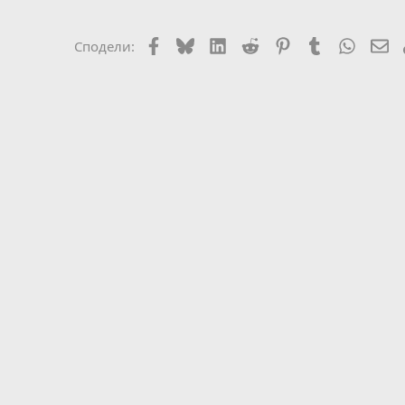
Facebook
Bluesky
LinkedIn
Reddit
Pinterest
Tumblr
WhatsA
Em
Сподели: