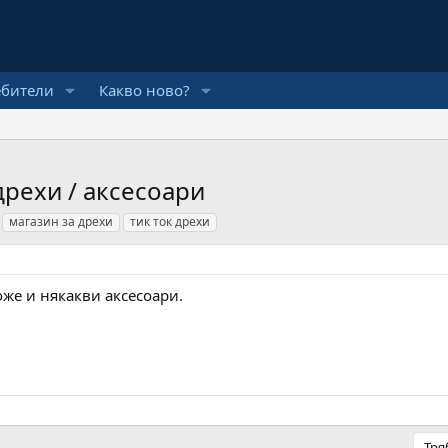
ебители
Какво ново?
рехи / аксесоари
магазин за дрехи
тик ток дрехи
оже и някакви аксесоари.
Тря