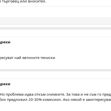
 търговец или вносител.
дрехи
ересуват най евтините тениски
дрехи
Но проблема идва откъм снимките. За това и не съм го пре
бих предложил 20-30% комисион. Ако някой е заинтересуван,