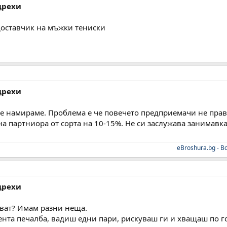
дрехи
доставчик на мъжки тениски
дрехи
е намираме. Проблема е че повечето предприемачи не пра
 партниора от сорта на 10-15%. Не си заслужава занимавка
eBroshura.bg - 
дрехи
уват? Имам разни неща.
ента печалба, вадиш едни пари, рискуваш ги и хващаш по г