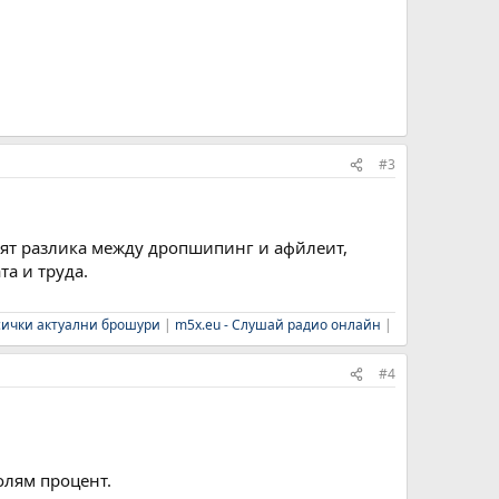
#3
вят разлика между дропшипинг и афйлеит,
та и труда.
Всички актуални брошури
|
m5x.eu - Слушай радио онлайн
|
#4
олям процент.