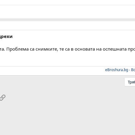
дрехи
а. Проблема са снимките, те са в основата на оспешната пр
eBroshura.bg - 
Тря
pp
ail
Link