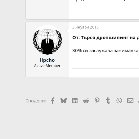
3 Януари 2015
От: Търся дропшипинг на 
30% си заслужава занимавкат
lipcho
Active Member
Facebook
Bluesky
LinkedIn
Reddit
Pinterest
Tumblr
WhatsA
Em
Сподели: