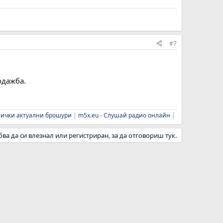
#7
одажба.
Всички актуални брошури
|
m5x.eu - Слушай радио онлайн
|
бва да си влезнал или регистриран, за да отговориш тук.