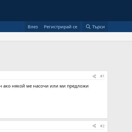
Влез
Регистрирай се
Търси
#1
ен ако някой ме насочи или ми предложи
#2