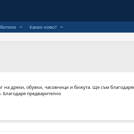
ебители
Какво ново?
г на дрехи, обувки, часовници и бижута. Ще съм благодар
. Благодаря предварително