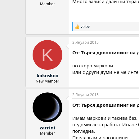
Много зависи дали шипъра е
Member
velev
Р
е
а
3 Януари 2015
к
K
ц
От: Търся дропшипинг на 
и
и
:
по скоро маркови
или с други думи не ме инт
kokoskoo
New Member
3 Януари 2015
От: Търся дропшипинг на 
Имам маркови и такива без. 
недомислена работа. Иначе 
zarrini
погледна.
Member
Предлагам и часовници.