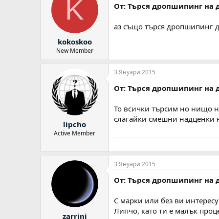
K
От: Търся дропшипинг на 
аз също търся дропшипинг 
kokoskoo
New Member
3 Януари 2015
От: Търся дропшипинг на 
То всички търсим но нищо н
слагайки смешни надценки на
lipcho
Active Member
3 Януари 2015
От: Търся дропшипинг на 
С марки или без ви интерес
Липчо, като ти е малък проц
zarrini