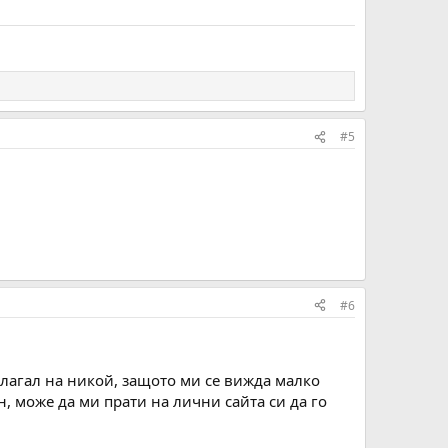
#5
#6
длагал на никой, защото ми се вижда малко
 може да ми прати на лични сайта си да го