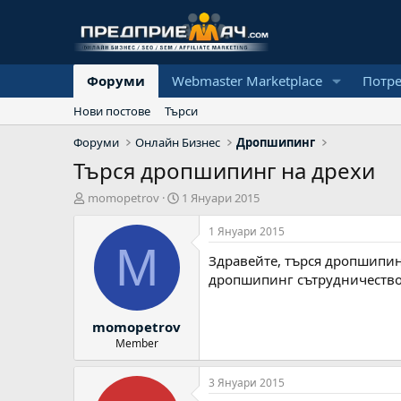
Форуми
Webmaster Marketplace
Потр
Нови постове
Търси
Форуми
Онлайн Бизнес
Дропшипинг
Търся дропшипинг на дрехи
А
Н
momopetrov
1 Януари 2015
в
а
т
ч
1 Януари 2015
о
а
M
Здравейте, търся дропшипин
р
л
н
дропшипинг сътрудничество
а
д
momopetrov
а
т
Member
а
3 Януари 2015