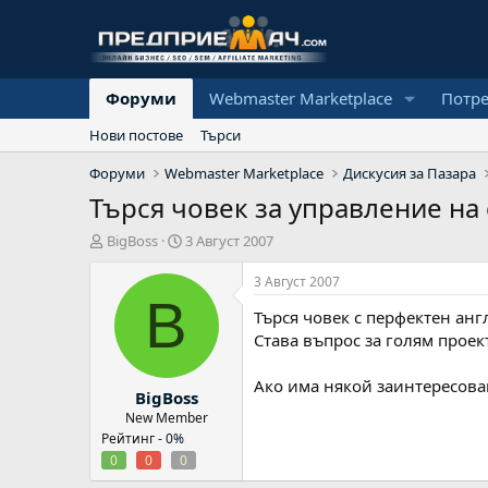
Форуми
Webmaster Marketplace
Потр
Нови постове
Търси
Форуми
Webmaster Marketplace
Дискусия за Пазара
Търся човек за управление на 
А
Н
BigBoss
3 Август 2007
в
а
т
ч
3 Август 2007
о
а
B
Търся човек с перфектен анг
р
л
н
Става въпрос за голям проек
а
д
Ако има някой заинтересова
BigBoss
а
т
New Member
а
Рейтинг -
0%
0
0
0