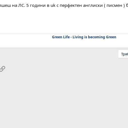
шеш на ЛС. 5 години в uk с перфектен англиски ( писмен )
Green Life - Living is becoming Green
Тря
pp
ail
Link