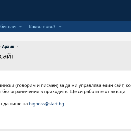
ебители
Какво ново?
Архив
сайт
лийски (говорим и писмен) за да ми управлява един сайт, ко
т без ограничения в приходите. Ще си работите от вкъщи.
н да пише на
bigboss@start.bg