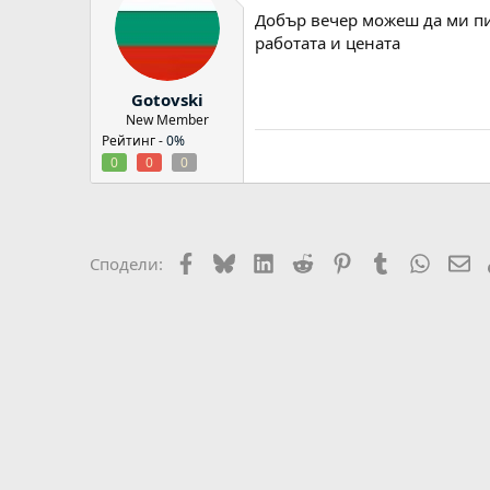
Добър вечер можеш да ми пи
работата и цената
Gotovski
New Member
Рейтинг -
0%
0
0
0
Facebook
Bluesky
LinkedIn
Reddit
Pinterest
Tumblr
WhatsA
Em
Сподели: