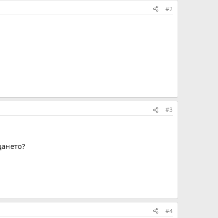
#2
#3
щането?
#4