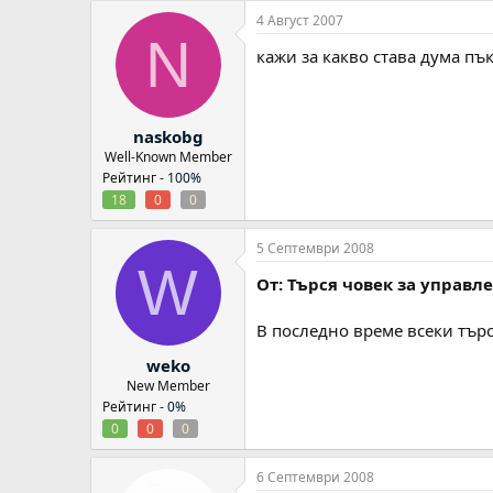
4 Август 2007
N
кажи за какво става дума пъ
naskobg
Well-Known Member
Рейтинг -
100%
18
0
0
5 Септември 2008
W
От: Търся човек за управл
В последно време всеки тър
weko
New Member
Рейтинг -
0%
0
0
0
6 Септември 2008