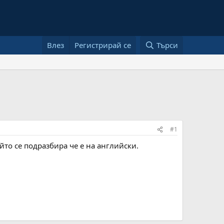
Влез
Регистрирай се
Търси
#1
йто се подразбира че е на английски.