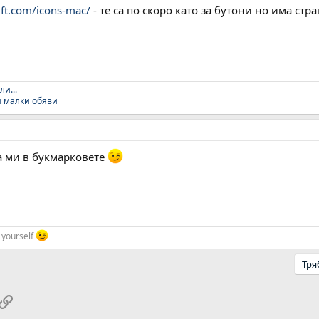
lift.com/icons-mac/
- те са по скоро като за бутони но има ст
ли...
и малки обяви
а ми в букмарковете
t yourself
Тря
pp
ail
Link