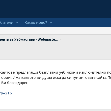
ебители
Какво ново?
Инструменти за Уебмастъри - Webmaster Tools
с сайтове предлагащи безплатни уеб икони изключително по
гории. Има каквото ви душа иска да си тунинговате сайта. Т
 Ви благодарен.
/?p=216