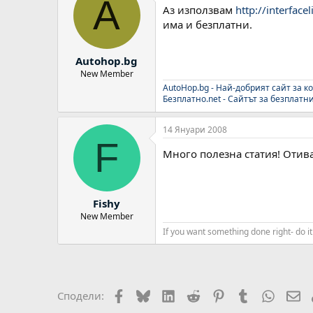
A
Аз използвам
http://interface
има и безплатни.
Autohop.bg
New Member
AutoHop.bg - Най-добрият сайт за ко
Безплатно.net - Сайтът за безплатн
14 Януари 2008
F
Много полезна статия! Отив
Fishy
New Member
If you want something done right- do i
Facebook
Bluesky
LinkedIn
Reddit
Pinterest
Tumblr
WhatsA
Em
Сподели: