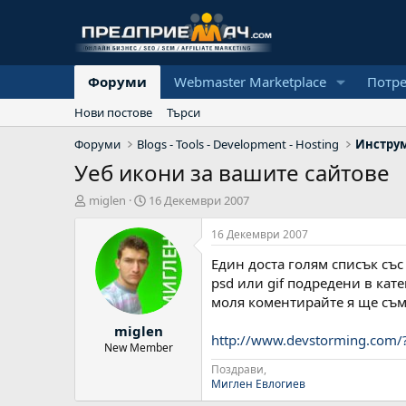
Форуми
Webmaster Marketplace
Потр
Нови постове
Търси
Форуми
Blogs - Tools - Development - Hosting
Уеб икони за вашите сайтове
А
Н
miglen
16 Декември 2007
в
а
т
ч
16 Декември 2007
о
а
Един доста голям списък съ
р
л
н
psd или gif подредени в кате
а
моля коментирайте я ще съм
д
miglen
а
http://www.devstorming.com
т
New Member
а
Поздрави,
Миглен Евлогиев