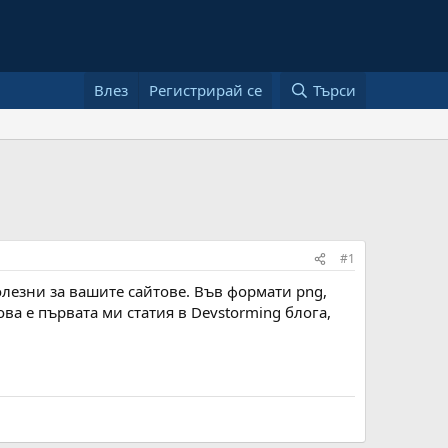
Влез
Регистрирай се
Търси
#1
лезни за вашите сайтове. Във формати png,
ова е първата ми статия в Devstorming блога,