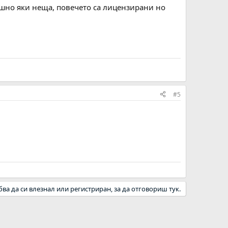
рашно яки неща, повечето са лицензирани но
#5
бва да си влезнал или регистриран, за да отговориш тук.