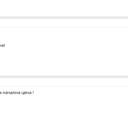
не!
а начална цена !