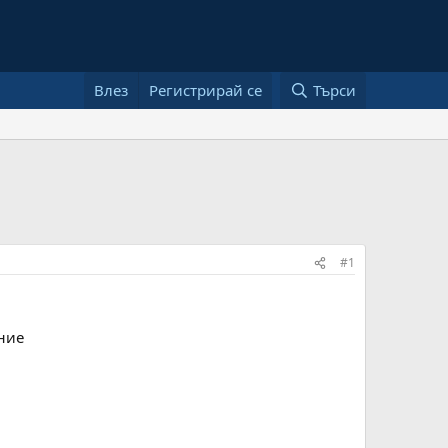
Влез
Регистрирай се
Търси
#1
ние