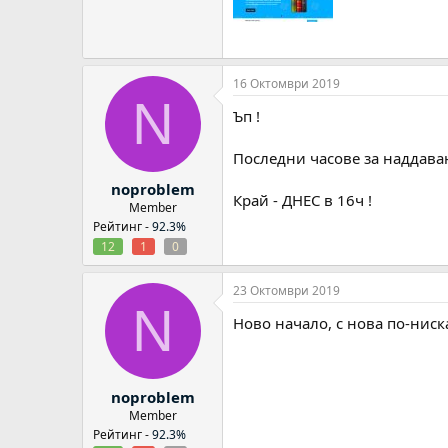
16 Октомври 2019
N
Ъп !
Последни часове за наддава
noproblem
Край - ДНЕС в 16ч !
Member
Рейтинг -
92.3%
12
1
0
23 Октомври 2019
N
Ново начало, с нова по-ниск
noproblem
Member
Рейтинг -
92.3%