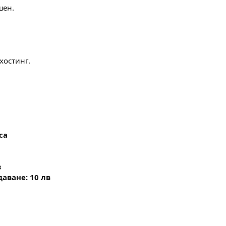
шен.
хостинг.
са
в
аване: 10 лв