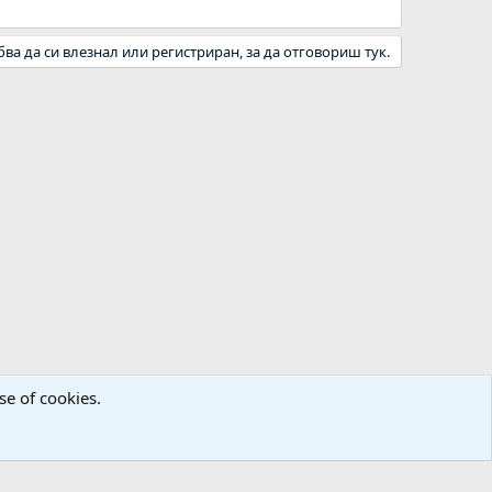
бва да си влезнал или регистриран, за да отговориш тук.
se of cookies.
а
Декларация за поверителност
Помощ
Начало
R
S
S