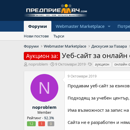
Форуми
Webmaster Marketplace
Потр
Нови постове
Търси
Форуми
Webmaster Marketplace
Дискусия за Пазара
Уеб-сайт за онлайн
Аукцион за:
А
Н
Т
noproblem
9 Октомври 2019
аукцион
онлайн 
в
а
а
т
ч
г
9 Октомври 2019
о
а
о
N
р
л
в
Продавам уеб-сайт за езиков
н
е
а
Подходящ за учебен център,
д
а
noproblem
Има възможност за запис на 
т
Member
а
Рейтинг -
92.3%
Сайта не е разработен и ням
12
1
0