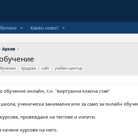
ебители
Какво ново?
Архив
 обучение
обучение
продава
сайт
учебен център
о обучение онлайн, т.н. "виртуална класна стая"
 школа, ученическа занималня или за само за онлайн обуче
курсове, провеждане на тестове и изпити.
а качени курсове на него.