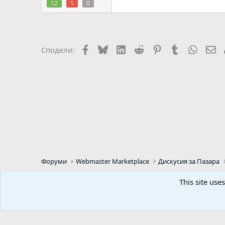
12
1
0
Facebook
Bluesky
LinkedIn
Reddit
Pinterest
Tumblr
WhatsA
Em
Сподели:
Форуми
Webmaster Marketplace
Дискусия за Пазара
This site use
Default Style
Bulgarian (BG)
Predpr