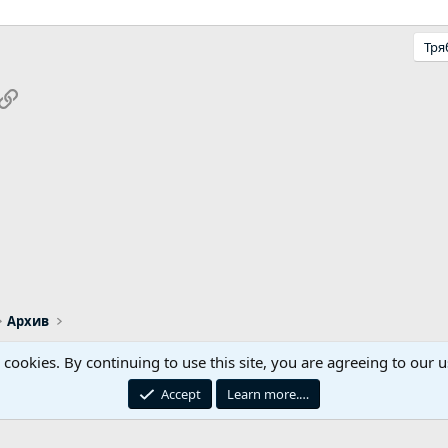
Тря
pp
ail
Link
Архив
s cookies. By continuing to use this site, you are agreeing to our u
Реклама / Advertising
Контакти
Общи правил
Accept
Learn more.…
iemach.com © 2006-2026. Hosting by: