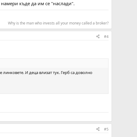
намери къде да им се "наслади".
Why is the man who invests all your money called a broker?​
#4
 линковете. И деца влизат тук. Герб са доволно
#5