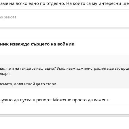
ме на всяко едно по отделно. На който са му интересни ще 
ео ревюта.
вник изважда сърцето на войник
ас, че и на тая да се насладим? Умолявам администрацията да забърше
одаря.
емата, моля някой да го стори.
нужно да пускаш репорт. Можеше просто да кажеш.