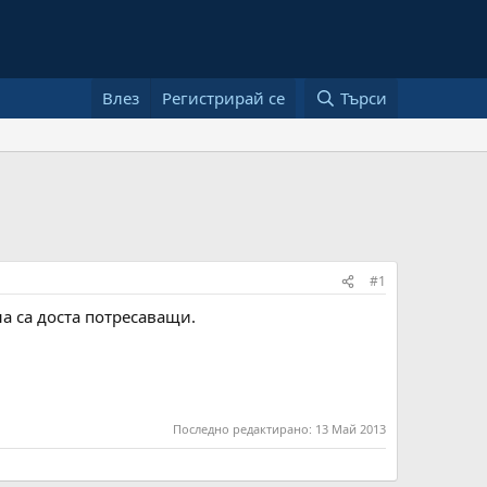
Влез
Регистрирай се
Търси
#1
на са доста потресаващи.
Последно редактирано:
13 Май 2013