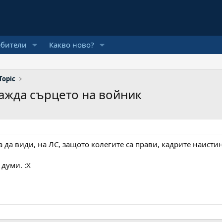
ебители
Какво ново?
Topic
ажда сърцето на войник
 да види, на ЛС, защото колегите са прави, кадрите наисти
думи. :Х