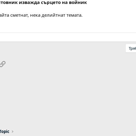
унтовник изважда сърцето на войник
айта сметнат, нека делийтнат темата.
Тря
pp
ail
Link
Topic