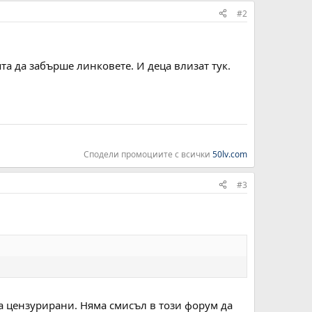
#2
та да забърше линковете. И деца влизат тук.
Сподели промоциите с всички
50lv.com
#3
са цензурирани. Няма смисъл в този форум да