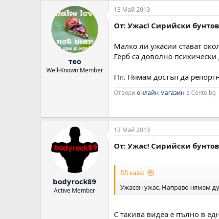
13 Май 2013
От: Ужас! Сирийски бунто
Малко ли ужасии стават окол
Герб са доволно психически 
тео
Well-Known Member
Пп. Нямам достъп да репортн
Отвори
онлайн магазин
в Cento.bg
13 Май 2013
От: Ужас! Сирийски бунто
fifi каза:
bodyrock89
Ужасен ужас. Направо нямам ду
Active Member
С такива видеа е пълно в ед