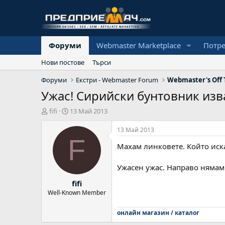
Форуми
Webmaster Marketplace
Потр
Нови постове
Търси
Форуми
Екстри - Webmaster Forum
Webmaster's Off 
Ужас! Сирийски бунтовник изв
А
Н
fifi
13 Май 2013
в
а
т
ч
13 Май 2013
о
а
F
Махам линковете. Който иска
р
л
н
а
Ужасен ужас. Направо нямам 
д
fifi
а
т
Well-Known Member
а
онлайн магазин / каталог