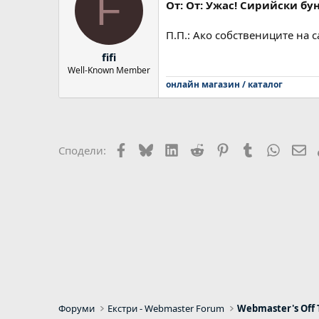
F
От: От: Ужас! Сирийски б
П.П.: Ако собствениците на с
fifi
Well-Known Member
онлайн магазин / каталог
Facebook
Bluesky
LinkedIn
Reddit
Pinterest
Tumblr
WhatsA
Em
Сподели:
Форуми
Екстри - Webmaster Forum
Webmaster's Off 