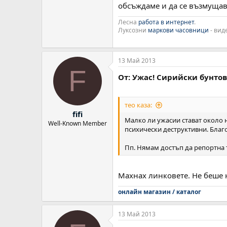
обсъждаме и да се възмущава
Лесна
работа в интернет
.
Луксозни
маркови часовници
- вид
13 Май 2013
F
От: Ужас! Сирийски бунто
тео каза:
fifi
Малко ли ужасии стават около н
Well-Known Member
психически деструктивни. Благ
Пп. Нямам достъп да репортна т
Махнах линковете. Не беше 
онлайн магазин / каталог
13 Май 2013