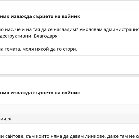
вник изважда сърцето на войник
о нас, че и на тая да се насладим? Умолявам администрация
деструктивни. Благодаря.
а темата, моля някой да го стори.
вник изважда сърцето на войник
ми. :Х
ни сайтове, към които няма да давам линкове. Даже там не 