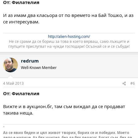
От: Филателия
И аз имам два класьора от по времето на Бай Тошко, и аз
се интересувам.
http://alien-hosting.com/
Не се срами да се бориш за това в което вярваш, само лъжците и
глупците прислугват на чужди господари! Осъзнай се и се събуди!​
redrum
Well-Known Member
4 Май 2013
#6
От: Филателия
Вижте и в аукцион.бг, там съм виждал да се продават
такива неща.
"
Аз се явих беден и цял живот творих, борих се и победих. Моето
дело е налице. Аз бях учител, без да бях педагог. Богат съм, без да