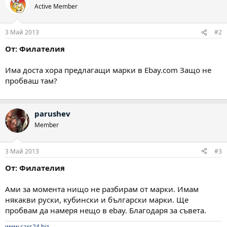
Active Member
3 Май 2013
#2
От: Филателия
Има доста хора предлагащи марки в Ebay.com Защо не
пробваш там?
parushev
Member
3 Май 2013
#3
От: Филателия
Ами за момента нищо не разбирам от марки. Имам
някакви руски, кубински и български марки. Ще
пробвам да намеря нещо в ebay. Благодаря за съвета.
www.cars24.biz