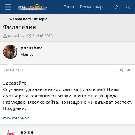
Влез
Регистрирай се
Webmaster's Off Topic
Филателия
А
Н
parushev
3 Май 2013
в
а
т
ч
parushev
о
а
Member
р
л
н
а
3 Май 2013
#1
д
а
Здравейте,
т
Случайно да знаете някой сайт за филателия? Имам
а
аматьорска колекция от марки, която ми е за продан.
Разгледах няколко сайта, но нещо не ми вдъхват респект.
Поздрави,
www.cars24.biz
epiqe