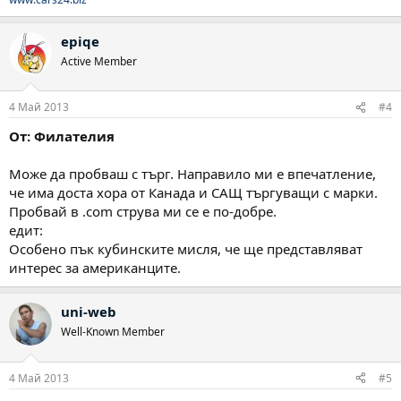
epiqe
Active Member
4 Май 2013
#4
От: Филателия
Може да пробваш с търг. Направило ми е впечатление,
че има доста хора от Канада и САЩ търгуващи с марки.
Пробвай в .com струва ми се е по-добре.
едит:
Особено пък кубинските мисля, че ще представляват
интерес за американците.
uni-web
Well-Known Member
4 Май 2013
#5