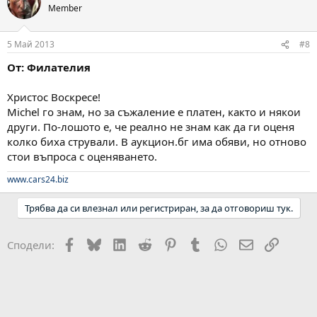
Member
5 Май 2013
#8
От: Филателия
Христос Воскресе!
Michel го знам, но за съжаление е платен, както и някои
други. По-лошото е, че реално не знам как да ги оценя
колко биха стрували. В аукцион.бг има обяви, но отново
стои въпроса с оценяването.
www.cars24.biz
Трябва да си влезнал или регистриран, за да отговориш тук.
Facebook
Bluesky
LinkedIn
Reddit
Pinterest
Tumblr
WhatsApp
Email
Link
Сподели: