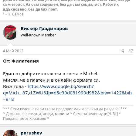
съм егоист. Аз съм социален, без да съм социалист. Работих
вдъхновено, без да бях поет.
" - П. Семов
Вискяр Градинаров
Well-Known Member
4 Май 2013
#7
От: Филателия
Един от добрите каталози в света е Michel.
Мисля, че е платен и в онлайн формата си.
Виж това -
https://www.google.bg/search?
q=Mich...87,d.ZWU&fp=d5e39d081999d982&biw=1422&bih
=918
*** Секи келеш с пари стана предприемач и зе акъл да раздава! ***
* Домати, зеленчуци, ягоди, малини * Семена зеленчуци[/URL] *
Продава имот Хераково *
parushev