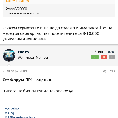
radev каза:
УАААААУУУ!!
Това насериозно ли
Съвсем сериозен е и неще да сваля а и има такса $95 на
месец за сървър, но пък посетителите са 8-10.000
уникални дневно ама...
radev
Рейтинг -
100%
30
0
0
Well-Known Member
25 Януари 2009
#14
От: Форум ПР1 - оценка.
никога не бих си купил такова
нещо
Productima
PMA.bg
PM.MBA
Antonradev.com