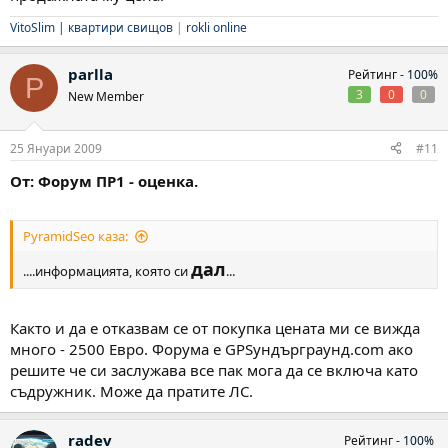
VitoSlim |
квартири свищов
|
rokli online
parlla
Рейтинг -
100%
P
3
0
0
New Member
25 Януари 2009
#11
От: Форум ПР1 - оценка.
PyramidSeo каза:
дал
....информацията, която си
...
Както и да е отказвам се от покупка цената ми се вижда
много - 2500 Евро. Форума е GPSундърграунд.com ако
решите че си заслужава все пак мога да се включа като
съдружник. Може да пратите ЛС.
radev
Рейтинг -
100%