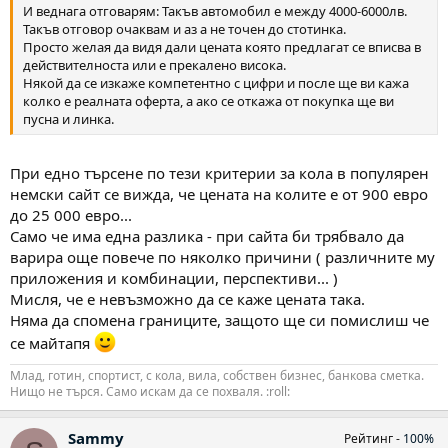
И веднага отговарям: Такъв автомобил е между 4000-6000лв.
Такъв отговор очаквам и аз а не точен до стотинка.
Просто желая да видя дали цената която предлагат се вписва в
действителноста или е прекалено висока.
Някой да се изкаже компетентно с цифри и после ще ви кажа
колко е реалната оферта, а ако се откажа от покупка ще ви
пусна и линка.
При едно търсене по тези критерии за кола в популярен
немски сайт се вижда, че цената на колите е от 900 евро
до 25 000 евро...
Само че има една разлика - при сайта би трябвало да
варира още повече по няколко причини ( различните му
приложения и комбинации, перспективи... )
Мисля, че е невъзможно да се каже цената така.
Няма да спомена границите, защото ще си помислиш че
се майтапя
Млад, готин, спортист, с кола, вила, собствен бизнес, банкова сметка.
Нищо не търся. Само искам да се похваля. :roll:
Sammy
Рейтинг -
100%