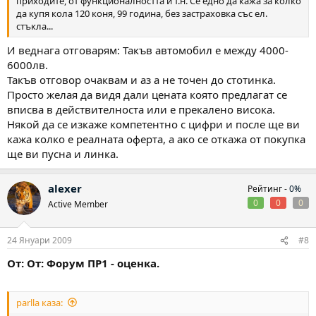
приходите, от функционалността и т.н. Се едно да кажа за колко
да купя кола 120 коня, 99 година, без застраховка със ел.
стъкла...
И веднага отговарям: Такъв автомобил е между 4000-
6000лв.
Такъв отговор очаквам и аз а не точен до стотинка.
Просто желая да видя дали цената която предлагат се
вписва в действителноста или е прекалено висока.
Някой да се изкаже компетентно с цифри и после ще ви
кажа колко е реалната оферта, а ако се откажа от покупка
ще ви пусна и линка.
alexer
Рейтинг -
0%
0
0
0
Active Member
24 Януари 2009
#8
От: От: Форум ПР1 - оценка.
parlla каза: