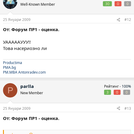
30
0
0
Well-Known Member
25 Януари 2009
#12
От: Форум ПР1 - оценка.
УАААААУУУ!!
Това насериозно ли
Productima
PMA.bg
PM.MBA
Antonradev.com
parlla
Рейтинг -
100%
P
3
0
0
New Member
25 Януари 2009
#13
От: Форум ПР1 - оценка.