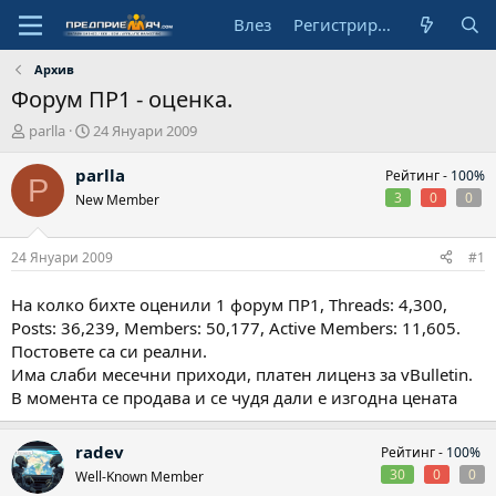
Влез
Регистрирай се
Архив
Форум ПР1 - оценка.
А
Н
parlla
24 Януари 2009
в
а
т
ч
parlla
Рейтинг -
100%
P
о
а
3
0
0
New Member
р
л
н
а
24 Януари 2009
#1
д
а
На колко бихте оценили 1 форум ПР1, Threads: 4,300,
т
Posts: 36,239, Members: 50,177, Active Members: 11,605.
а
Постовете са си реални.
Има слаби месечни приходи, платен лиценз за vBulletin.
В момента се продава и се чудя дали е изгодна цената
radev
Рейтинг -
100%
30
0
0
Well-Known Member