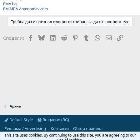
PMA.bg
PM.MBA
Antonradev.com
Трябва да си влезнал или регистриран, за да отговориш тук.
Facebook
Bluesky
LinkedIn
Reddit
Pinterest
Tumblr
WhatsApp
Email
Link
Сподели:
Архив
Default Style
Bulgarian (BG)
Реклама / Advertising
Контакти
Общи правила
Декларация за поверителност
Помощ
Начало
R
This site uses cookies. By continuing to use this site, you are agreeing to our
S