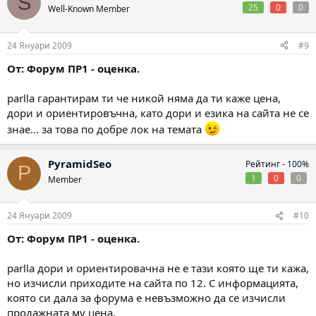
S
25
0
0
Well-Known Member
24 Януари 2009
#9
От: Форум ПР1 - оценка.
parlla гарантирам ти че никой няма да ти каже цена,
дори и ориентировъчна, като дори и езика на сайта не се
знае... за това по добре лок на темата
PyramidSeo
Рейтинг -
100%
P
1
0
0
Member
24 Януари 2009
#10
От: Форум ПР1 - оценка.
parlla дори и ориентировачна не е тази която ще ти кажа,
но изчисли приходите на сайта по 12. С информацията,
която си дала за форума е невъзможно да се изчисли
продажната му цена.