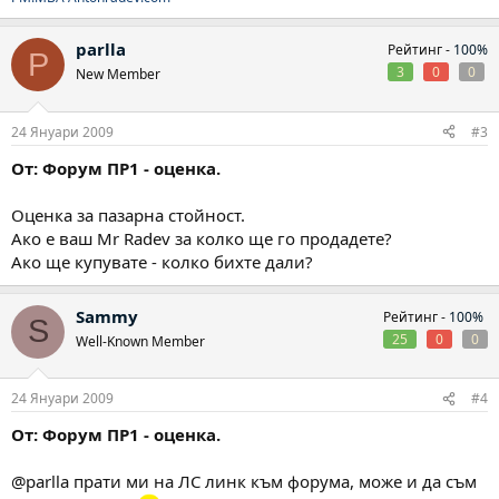
parlla
Рейтинг -
100%
P
3
0
0
New Member
24 Януари 2009
#3
От: Форум ПР1 - оценка.
Оценка за пазарна стойност.
Ако е ваш Mr Radev за колко ще го продадете?
Ако ще купувате - колко бихте дали?
Sammy
Рейтинг -
100%
S
25
0
0
Well-Known Member
24 Януари 2009
#4
От: Форум ПР1 - оценка.
@parlla прати ми на ЛС линк към форума, може и да съм