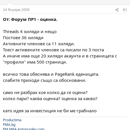
24 Януари 2009
#2
От: Форум ПР1 - оценка.
Threads 4 хиляди и нещо
Постове 36 хиляди
Активните членове са 11 хиляди.
Тоест активените членове са писали по 3 поста
А иначе има още 20 хиляди акаунта и в страницата с
"профили" има 500 страници.
всичко това обяснява и PageRank еденицата.
слабите приходи също са обосновани.
само не разбрах кое колко да се оцени?
колко пари? каква оценка? оценка за какво?
като идея за инвестиция не би ме грабнало
Productima
PMA.bg
PM.MBA
Antonradev.com