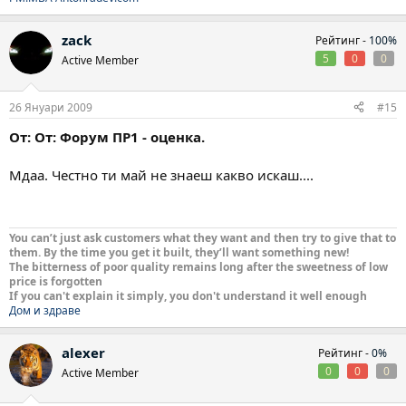
zack
Рейтинг -
100%
5
0
0
Active Member
26 Януари 2009
#15
От: От: Форум ПР1 - оценка.
Мдаа. Честно ти май не знаеш какво искаш....
You can’t just ask customers what they want and then try to give that to
them. By the time you get it built, they’ll want something new!
The bitterness of poor quality remains long after the sweetness of low
price is forgotten
If you can't explain it simply, you don't understand it well enough
Дом и здраве
alexer
Рейтинг -
0%
0
0
0
Active Member