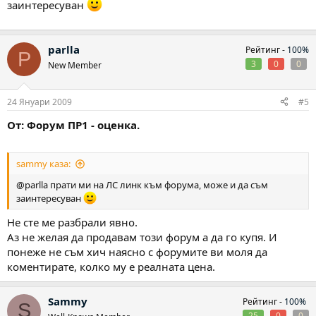
заинтересуван
parlla
Рейтинг -
100%
P
3
0
0
New Member
24 Януари 2009
#5
От: Форум ПР1 - оценка.
sammy каза:
@parlla прати ми на ЛС линк към форума, може и да съм
заинтересуван
Не сте ме разбрали явно.
Аз не желая да продавам този форум а да го купя. И
понеже не съм хич наясно с форумите ви моля да
коментирате, колко му е реалната цена.
Sammy
Рейтинг -
100%
S
25
0
0