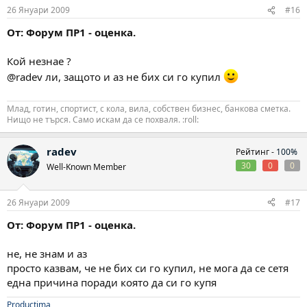
26 Януари 2009
#16
От: Форум ПР1 - оценка.
Кой незнае ?
@radev ли, защото и аз не бих си го купил
Млад, готин, спортист, с кола, вила, собствен бизнес, банкова сметка.
Нищо не търся. Само искам да се похваля. :roll:
radev
Рейтинг -
100%
30
0
0
Well-Known Member
26 Януари 2009
#17
От: Форум ПР1 - оценка.
не, не знам и аз
просто казвам, че не бих си го купил, не мога да се сетя
една причина поради която да си го купя
Productima