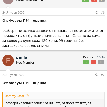
Well-Known Member
24 Януари 2009
#6
От: Форум ПР1 - оценка.
разбери че всичко зависи от нишата, от посетителите, от
приходите, от функционалността и т.н. Се едно да кажа
за колко да купя кола 120 коня, 99 година, без
застраховка със ел. стъкла...
parlla
Рейтинг -
100%
P
3
0
0
New Member
24 Януари 2009
#7
От: Форум ПР1 - оценка.
sammy каза:
разбери че всичко зависи от нишата, от посетителите, от