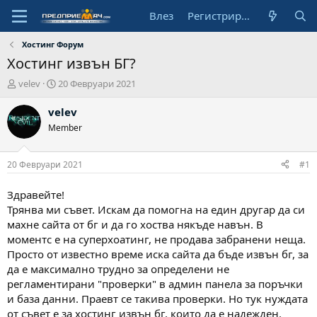
Влез
Регистрирай се
Хостинг Форум
Хостинг извън БГ?
А
Н
velev
20 Февруари 2021
в
а
т
ч
velev
о
а
Member
р
л
н
а
20 Февруари 2021
#1
д
а
Здравейте!
т
Трянва ми съвет. Искам да помогна на един другар да си
а
махне сайта от бг и да го хоства някъде навън. В
моментс е на суперхоатинг, не продава забранени неща.
Просто от известно време иска сайта да бъде извън бг, за
да е максимално трудно за определени не
регламентирани "проверки" в админ панела за поръчки
и база данни. Праевт се такива проверки. Но тук нуждата
от съвет е за хостинг извън бг, които да е надежден.