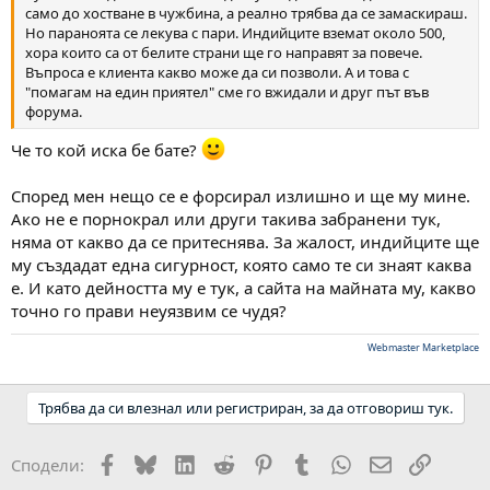
само до хостване в чужбина, а реално трябва да се замаскираш.
Но параноята се лекува с пари. Индийците вземат около 500,
хора които са от белите страни ще го направят за повече.
Въпроса е клиента какво може да си позволи. А и това с
"помагам на един приятел" сме го вжидали и друг път във
форума.
Че то кой иска бе бате?
Според мен нещо се е форсирал излишно и ще му мине.
Ако не е порнокрал или други такива забранени тук,
няма от какво да се притеснява. За жалост, индийците ще
му създадат една сигурност, която само те си знаят каква
е. И като дейността му е тук, а сайта на майната му, какво
точно го прави неуязвим се чудя?
Webmaster Marketplace
Трябва да си влезнал или регистриран, за да отговориш тук.
Facebook
Bluesky
LinkedIn
Reddit
Pinterest
Tumblr
WhatsApp
Email
Link
Сподели: