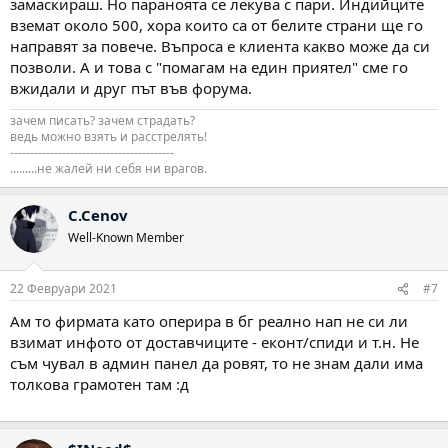
замаскираш. Но параноята се лекува с пари. Индийците
вземат около 500, хора които са от белите страни ще го
направят за повече. Въпроса е клиента какво може да си
позволи. А и това с "помагам на един приятел" сме го
вжидали и друг път във форума.
зачем писать? зачем страдать?
ведь можно взять и расстрелять!
-----------------------------------------
.........не жалей ни себя ни врагов.
C.Cenov
Well-Known Member
22 Февруари 2021
#7
Ам то фирмата като оперира в бг реално нап не си ли
взимат инфото от доставчиците - еконт/спиди и т.н. Не
съм чувал в админ панел да ровят, то не знам дали има
толкова грамотен там :д