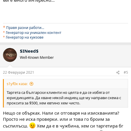
*
Правя разни работи..
.
*
Генератор на уникален контент
*
Генератор на куизове
$INeed$
Well-Known Member
22 Февруари 2021
#5
s1yf0x каза:
Таргета са български клиенти но целта е да се избяга от
юрисдикцията. Да хване някой индиец ще му направи схема с
проксита за $500, хем евтино хем чисто.
Нещо се обърках. Нали си отговаря на изискванията?
Просто не иска проверки. или и това го броим за
съспилъсш.
Хем да е в чужбина, хем си таргетира бг