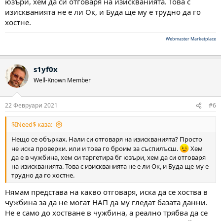
юзъри, хем да си отговаря на изискванията. Това с
изискванията не е ли Ок, и Буда ще му е трудно да го
хостне.
Webmaster Marketplace
s1yf0x
Well-Known Member
22 Февруари 2021
#6
$INeed$ каза:
Нещо се обърках. Нали си отговаря на изискванията? Просто
не иска проверки. или и това го броим за съспилъсш.
Хем
да е в чужбина, хем си таргетира бг юзъри, хем да си отговаря
на изискванията. Това с изискванията не е ли Ок, и Буда ще му е
трудно да го хостне.
Нямам представа на какво отговаря, иска да се хоства в
чужбина за да не могат НАП да му гледат базата данни.
Не е само до хостване в чужбина, а реално трябва да се