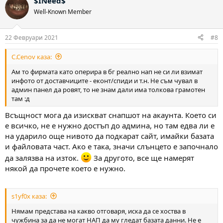
$INeed$
Well-Known Member
22 Февруари 2021
#8
C.Cenov каза:
Ам то фирмата като оперира в бг реално нап не си ли взимат
инфото от доставчиците - еконт/спиди и т.н. Не съм чувал в
админ панел да ровят, то не знам дали има толкова грамотен
там :д
Всъщност мога да изискват снапшот на акаунта. Което си
е всичко, не е нужно достъп до админа, но там едва ли е
на ударило още нивото да подкарат сайт, имайки базата
и файловата част. Ако е така, значи слънцето е започнало
да залязва на изток.
За другото, все ще намерят
някой да прочете което е нужно.
s1yf0x каза:
Нямам представа на какво отговаря, иска да се хоства в
чужбина за да не могат НАП да му гледат базата данни. Не е