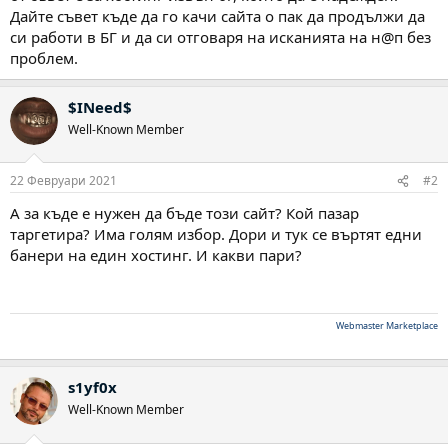
Дайте съвет къде да го качи сайта о пак да продължи да
си работи в БГ и да си отговаря на исканията на н@п без
проблем.
$INeed$
Well-Known Member
22 Февруари 2021
#2
А за къде е нужен да бъде този сайт? Кой пазар
таргетира? Има голям избор. Дори и тук се въртят едни
банери на един хостинг. И какви пари?
Webmaster Marketplace
s1yf0x
Well-Known Member