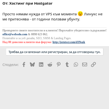
От: Хостинг при Hostgator
Просто нямам нужда от VPS към момента
Линукс не
ме притеснява - от години ползвам убунту.
Превърнете своите посетители в клиенти! Поръчайте убедително съдържание!
office@webselo.com
& 0898 623 062.
Попитайте и за уеб дизайн, SEO, SMM & Landing Pages.
Над 80 доволни клиенти във форума:
http://prntscr.com/d19suk
Трябва да си влезнал или регистриран, за да отговориш тук.
Facebook
Bluesky
LinkedIn
Reddit
Pinterest
Tumblr
WhatsApp
Email
Link
Сподели: