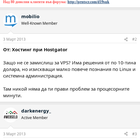
Над 80 доволни клиенти във форума:
http://prntscr.com/d19suk
mobilio
Well-Known Member
3 Март 2013
#2
От: Хостинг при Hostgator
Защо не се замислиш за VPS? Има решения от по 10-тина
долара, но изискващи малко повече познания по Linux и
системна администрация.
Там никой няма да ти прави проблем за процесорните
минути.
darkenergy_
Active Member
3 Март 2013
#3