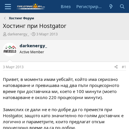
Влез
Регистрирай се
Хостинг Форум
Хостинг при Hostgator
А
Н
darkenergy_
3 Март 2013
в
а
т
ч
darkenergy_
о
а
Active Member
р
л
н
а
3 Март 2013
#1
д
а
Привет, в момента имам уебсайт, който има сериозно
т
натоварване и превишава над два пъти процесорното
а
време при доставчика ми, което е 100 минути (моето
натоварване е около 220 процесорни минути).
Замислих се дали не е по-добре да го преместя при
Hostgator, защото като значително по-голям доставчик е
логично и параметрите, които предлагат откъм
процесорно време да са по-добри.