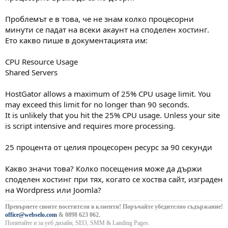
Проблемът е в това, че не знам колко процесорни
минути се падат на всеки акаунт на споделен хостинг.
Ето какво пише в документацията им:
CPU Resource Usage
Shared Servers
HostGator allows a maximum of 25% CPU usage limit. You
may exceed this limit for no longer than 90 seconds.
It is unlikely that you hit the 25% CPU usage. Unless your site
is script intensive and requires more processing.
25 процента от целия процесорен ресурс за 90 секунди
Какво значи това? Колко посещения може да държи
споделен хостинг при тях, когато се хоства сайт, изграден
на Wordpress или Joomla?
Превърнете своите посетители в клиенти! Поръчайте убедително съдържание!
office@webselo.com
& 0898 623 062.
Попитайте и за уеб дизайн, SEO, SMM & Landing Pages.