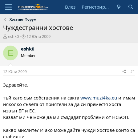
Влез
Регистрирай се
Хостинг Форум
Чуждестранни хостове
А
Н
eshk0
12 Юни 2009
в
а
т
ч
eshk0
E
о
а
Member
р
л
н
а
12 Юни 2009
#1
д
а
Здравейте,
т
а
тъй като съм собственик на сакта
www.muzi4ka.eu
и имам
няколко съвета от приятели за да си преместя хоста
извън БГ и ЕС.
Казват ми че може да ми създадат проблеми от НСБОП.
Какво мислите? И ако може дайте чужди хостове които са
стабилни.