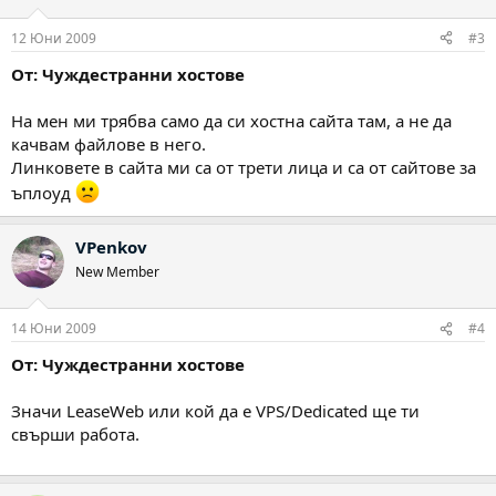
12 Юни 2009
#3
От: Чуждестранни хостове
На мен ми трябва само да си хостна сайта там, а не да
качвам файлове в него.
Линковете в сайта ми са от трети лица и са от сайтове за
ъплоуд
VPenkov
New Member
14 Юни 2009
#4
От: Чуждестранни хостове
Значи LeaseWeb или кой да е VPS/Dedicated ще ти
свърши работа.