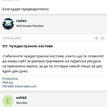
Благодаря предварително
radev
Well-Known Member
12 Юни 2009
#2
От: Чуждестранни хостове
стабилните чуждестранни хостове, които ще ти позволят
да имаш сайт за разпространяване на пиратски ресурси
са прекалено малко, за да ти отговри някой нещо за цял
един ден днес.
Productima
PMA.bg
PM.MBA
Antonradev.com
eshk0
E
Member