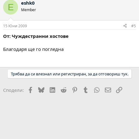
eshk0
E
Member
15 Юни 2009
#5
От: Чуждестранни хостове
Благодаря ще го погледна
Трябва да си влезнал или регистриран, за да отговориш тук.
Facebook
Bluesky
LinkedIn
Reddit
Pinterest
Tumblr
WhatsApp
Email
Link
Сподели: